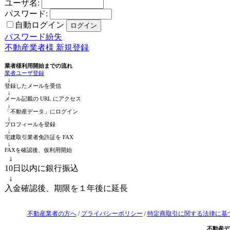
ユーザ名:
パスワード:
自動ログイン
パスワード紛失
不動産業者様 新規登録
業者様利用開始までの流れ
業者ユーザ登録
↓
登録したメールを受信
↓
メール記載の URL にアクセス
↓
「不動産データ」にログイン
↓
プロフィールを登録
↓
宅建取引業者免許証を FAX
↓
FAXを確認後、仮利用開始
↓
10日以内に銀行振込
↓
入金確認後、期限を１年後に延長
不動産業者の方へ
/
プライバシーポリシー
/
特定商取引に関する法律に基
不動産デ