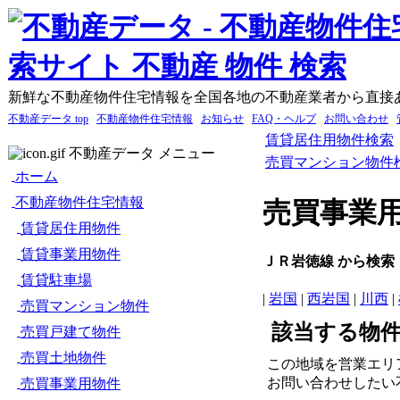
新鮮な不動産物件住宅情報を全国各地の不動産業者から直接
不動産データ top
不動産物件住宅情報
お知らせ
FAQ・ヘルプ
お問い合わせ
賃貸居住用物件検索
不動産データ メニュー
売買マンション物件
ホーム
不動産物件住宅情報
売買事業
賃貸居住用物件
賃貸事業用物件
ＪＲ岩徳線 から検索
賃貸駐車場
|
岩国
|
西岩国
|
川西
|
売買マンション物件
該当する物
売買戸建て物件
売買土地物件
この地域を営業エリ
お問い合わせしたい
売買事業用物件