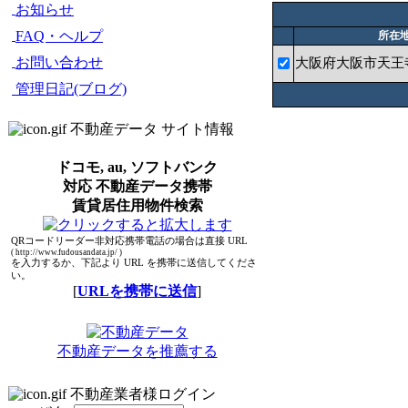
お知らせ
FAQ・ヘルプ
所在
お問い合わせ
大阪府大阪市天王
管理日記(ブログ)
不動産データ サイト情報
ドコモ, au, ソフトバンク
対応 不動産データ携帯
賃貸居住用物件検索
QRコードリーダー非対応携帯電話の場合は直接 URL
( http://www.fudousandata.jp/ )
を入力するか、下記より URL を携帯に送信してくださ
い。
[
URLを携帯に送信
]
不動産データを推薦する
不動産業者様ログイン