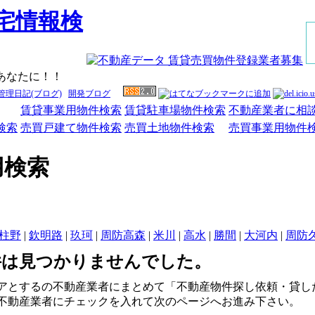
あなたに！！
管理日記(ブログ)
開発ブログ
賃貸事業用物件検索
賃貸駐車場物件検索
不動産業者に相
検索
売買戸建て物件検索
売買土地物件検索
売買事業用物件
用検索
柱野
|
欽明路
|
玖珂
|
周防高森
|
米川
|
高水
|
勝間
|
大河内
|
周防
件は見つかりませんでした。
アとするの不動産業者にまとめて「不動産物件探し依頼・貸し
不動産業者にチェックを入れて次のページへお進み下さい。