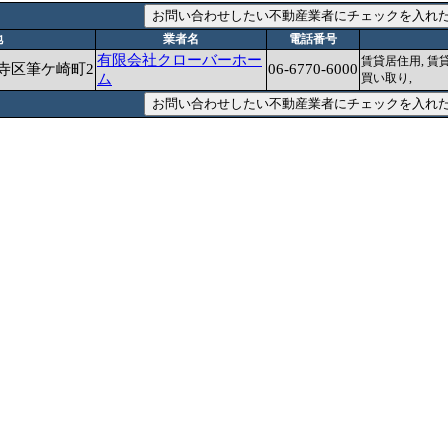
地
業者名
電話番号
有限会社クローバーホー
賃貸居住用, 賃貸
寺区筆ケ崎町2
06-6770-6000
ム
買い取り,