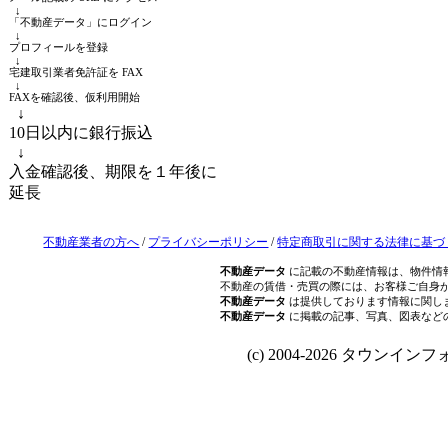
↓
「不動産データ」にログイン
↓
プロフィールを登録
↓
宅建取引業者免許証を FAX
↓
FAXを確認後、仮利用開始
↓
10日以内に銀行振込
↓
入金確認後、期限を１年後に
延長
不動産業者の方へ
/
プライバシーポリシー
/
特定商取引に関する法律に基づ
不動産データ
に記載の不動産情報は、物件情
不動産の賃借・売買の際には、お客様ご自身
不動産データ
は提供しております情報に関し
不動産データ
に掲載の記事、写真、図表など
(c) 2004-2026 タウンインフォ Al