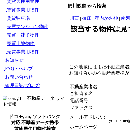
賃貸居住用物件
錦川鉄道 から検索
賃貸事業用物件
賃貸駐車場
|
川西
|
御庄
|
守内かさ神
|
南
売買マンション物件
該当する物件は見
売買戸建て物件
売買土地物件
売買事業用物件
お知らせ
この地域にはまだ不動産業者
FAQ・ヘルプ
お知り合いの不動産業者様
お問い合わせ
管理日記(ブログ)
不動産業者名：
ご担当者名：
不動産データ サイ
電話番号：
ト情報
ファックス：
ドコモ, au, ソフトバンク
メールアドレス：
yourname@
対応 不動産データ携帯
ホームページ
賃貸居住用物件検索