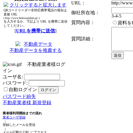
URL：
http://www.
QRコードリーダー非対応携帯電話の場合は
御社所在地：
直接 URL
3-4-5
( http://www.fudousandata.jp/ )
を入力するか、下記より URL を携帯に送信
質問内容：
資料を
してください。
[
URLを携帯に送信
]
質問詳細：
不動産データを推薦する
不動産業者様ログ
イン
ユーザ名:
パスワード:
自動ログイン
パスワード紛失
不動産業者様 新規登録
業者様利用開始までの流れ
業者ユーザ登録
↓
登録したメールを受信
↓
メール記載の URL にアクセス