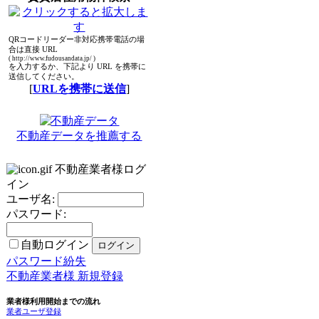
QRコードリーダー非対応携帯電話の場
合は直接 URL
( http://www.fudousandata.jp/ )
を入力するか、下記より URL を携帯に
送信してください。
[
URLを携帯に送信
]
不動産データを推薦する
不動産業者様ログ
イン
ユーザ名:
パスワード:
自動ログイン
パスワード紛失
不動産業者様 新規登録
業者様利用開始までの流れ
業者ユーザ登録