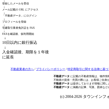
↓
登録したメールを受信
↓
メール記載の URL にアクセス
↓
「不動産データ」にログイン
↓
プロフィールを登録
↓
宅建取引業者免許証を FAX
↓
FAXを確認後、仮利用開始
↓
10日以内に銀行振込
↓
入金確認後、期限を１年後
に延長
不動産業者の方へ
/
プライバシーポリシー
/
特定商取引に関する法律に基づ
不動産データ
に記載の不動産情報は、物件情
不動産の賃借・売買の際には、お客様ご自身
不動産データ
は提供しております情報に関し
不動産データ
に掲載の記事、写真、図表など
(c) 2004-2026 タウンインフォ Al