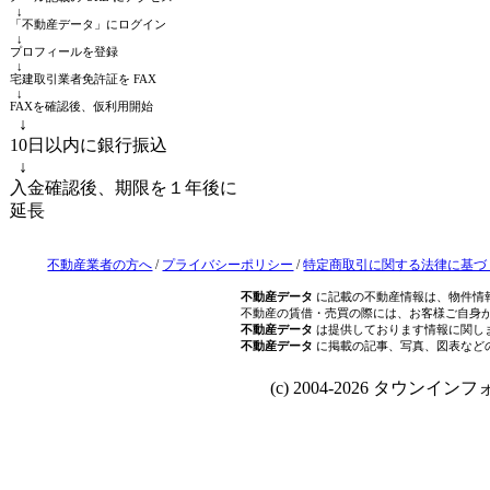
↓
「不動産データ」にログイン
↓
プロフィールを登録
↓
宅建取引業者免許証を FAX
↓
FAXを確認後、仮利用開始
↓
10日以内に銀行振込
↓
入金確認後、期限を１年後に
延長
不動産業者の方へ
/
プライバシーポリシー
/
特定商取引に関する法律に基づ
不動産データ
に記載の不動産情報は、物件情
不動産の賃借・売買の際には、お客様ご自身
不動産データ
は提供しております情報に関し
不動産データ
に掲載の記事、写真、図表など
(c) 2004-2026 タウンインフォ Al