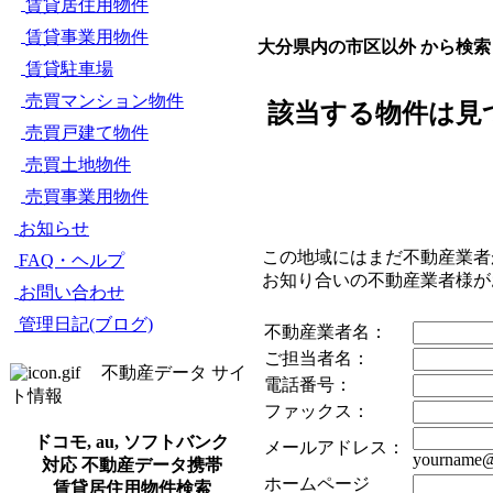
賃貸居住用物件
賃貸事業用物件
大分県内の市区以外 から検索
賃貸駐車場
売買マンション物件
該当する物件は見
売買戸建て物件
売買土地物件
売買事業用物件
お知らせ
この地域にはまだ不動産業者
FAQ・ヘルプ
お知り合いの不動産業者様
お問い合わせ
管理日記(ブログ)
不動産業者名：
ご担当者名：
不動産データ サイ
電話番号：
ト情報
ファックス：
ドコモ, au, ソフトバンク
メールアドレス：
yourname@
対応 不動産データ携帯
ホームページ
賃貸居住用物件検索