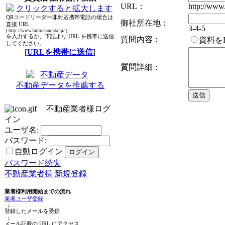
URL：
http://www.
QRコードリーダー非対応携帯電話の場合は
御社所在地：
直接 URL
3-4-5
( http://www.fudousandata.jp/ )
を入力するか、下記より URL を携帯に送信
質問内容：
資料を
してください。
[
URLを携帯に送信
]
質問詳細：
不動産データを推薦する
不動産業者様ログ
イン
ユーザ名:
パスワード:
自動ログイン
パスワード紛失
不動産業者様 新規登録
業者様利用開始までの流れ
業者ユーザ登録
↓
登録したメールを受信
↓
メール記載の URL にアクセス