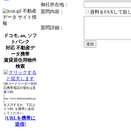
御社所在地：
不動産
質問内容：
資料をFAXして
データ サイト情
報
質問詳細：
ドコモ, au, ソフ
トバンク
対応 不動産デ
ータ携帯
賃貸居住用物件
検索
QRコードリーダー非対
応携帯電話の場合は直
接 URL
(
http://www.fudousandata.jp/
)
を入力するか、下記よ
り URL を携帯に送信
してください。
[
URLを携帯に
送信
]