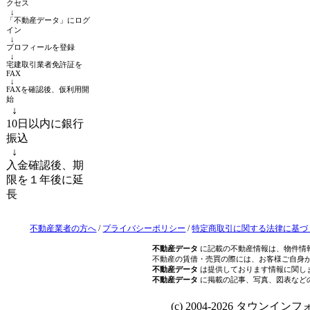
クセス
↓
「不動産データ」にログ
イン
↓
プロフィールを登録
↓
宅建取引業者免許証を
FAX
↓
FAXを確認後、仮利用開
始
↓
10日以内に銀行
振込
↓
入金確認後、期
限を１年後に延
長
不動産業者の方へ
/
プライバシーポリシー
/
特定商取引に関する法律に基づ
不動産データ
に記載の不動産情報は、物件情
不動産の賃借・売買の際には、お客様ご自身
不動産データ
は提供しております情報に関し
不動産データ
に掲載の記事、写真、図表など
(c) 2004-2026 タウンインフォ Al