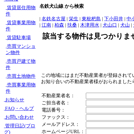
名鉄犬山線 から検索
賃貸居住用物
件
|
名鉄名古屋
|
栄生
|
東枇杷島
|
下小田井
|
中
賃貸事業用物
|
江南
|
柏森
|
扶桑
|
木津用水
|
犬山口
|
犬山
|
件
該当する物件は見つかりま
賃貸駐車場
売買マンショ
ン物件
売買戸建て物
件
この地域にはまだ不動産業者が登録されて
売買土地物件
お知り合いの不動産業者様がおられました
売買事業用物
件
不動産業者名：
お知らせ
ご担当者名：
FAQ・ヘルプ
電話番号：
お問い合わせ
ファックス：
メールアドレス：
管理日記(ブロ
ホームページURL：
グ)