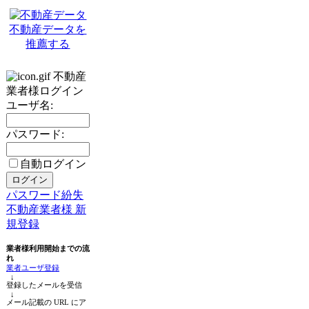
不動産データを
推薦する
不動産
業者様ログイン
ユーザ名:
パスワード:
自動ログイン
パスワード紛失
不動産業者様 新
規登録
業者様利用開始までの流
れ
業者ユーザ登録
↓
登録したメールを受信
↓
メール記載の URL にア