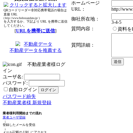
ホームページ
URL：
http://www.
QRコードリーダー非対応携帯電話の場合は
直接 URL
御社所在地：
( http://www.fudousandata.jp/ )
3-4-5
を入力するか、下記より URL を携帯に送信
してください。
質問内容：
資料を
[
URLを携帯に送信
]
質問詳細：
不動産データを推薦する
不動産業者様ログ
イン
ユーザ名:
パスワード:
自動ログイン
パスワード紛失
不動産業者様 新規登録
業者様利用開始までの流れ
業者ユーザ登録
↓
登録したメールを受信
↓
メール記載の URL にアクセス