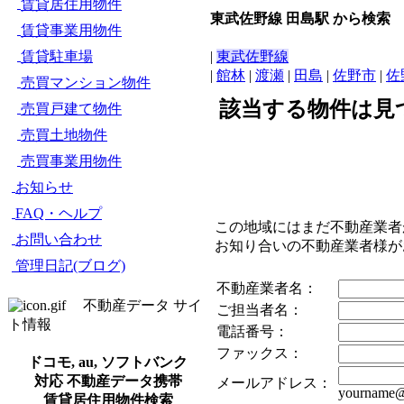
賃貸居住用物件
東武佐野線 田島駅 から検索
賃貸事業用物件
賃貸駐車場
|
東武佐野線
|
館林
|
渡瀬
|
田島
|
佐野市
|
佐
売買マンション物件
該当する物件は見
売買戸建て物件
売買土地物件
売買事業用物件
お知らせ
FAQ・ヘルプ
この地域にはまだ不動産業者
お問い合わせ
お知り合いの不動産業者様
管理日記(ブログ)
不動産業者名：
不動産データ サイ
ご担当者名：
ト情報
電話番号：
ファックス：
ドコモ, au, ソフトバンク
対応 不動産データ携帯
メールアドレス：
yourname@
賃貸居住用物件検索