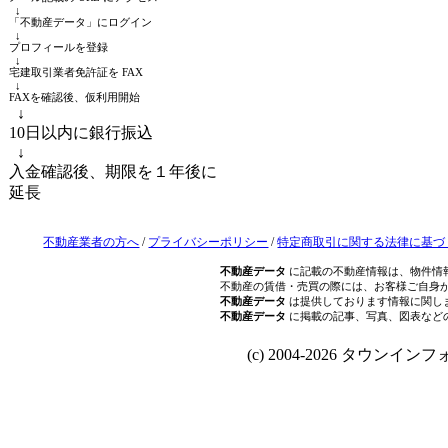
↓
「不動産データ」にログイン
↓
プロフィールを登録
↓
宅建取引業者免許証を FAX
↓
FAXを確認後、仮利用開始
↓
10日以内に銀行振込
↓
入金確認後、期限を１年後に
延長
不動産業者の方へ
/
プライバシーポリシー
/
特定商取引に関する法律に基づ
不動産データ
に記載の不動産情報は、物件情
不動産の賃借・売買の際には、お客様ご自身
不動産データ
は提供しております情報に関し
不動産データ
に掲載の記事、写真、図表など
(c) 2004-2026 タウンインフォ Al