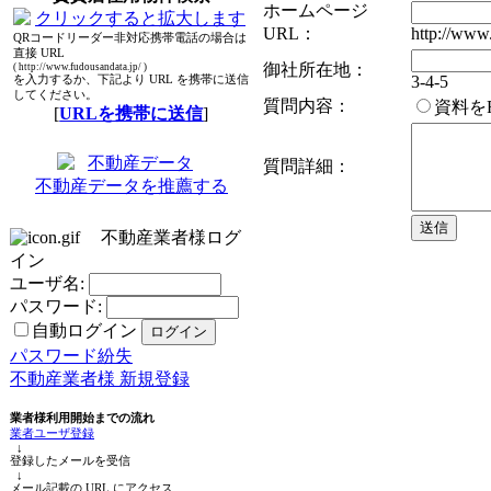
ホームページ
URL：
http://www.
QRコードリーダー非対応携帯電話の場合は
直接 URL
御社所在地：
( http://www.fudousandata.jp/ )
3-4-5
を入力するか、下記より URL を携帯に送信
してください。
質問内容：
資料を
[
URLを携帯に送信
]
質問詳細：
不動産データを推薦する
不動産業者様ログ
イン
ユーザ名:
パスワード:
自動ログイン
パスワード紛失
不動産業者様 新規登録
業者様利用開始までの流れ
業者ユーザ登録
↓
登録したメールを受信
↓
メール記載の URL にアクセス