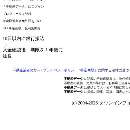
↓
「不動産データ」にログイン
↓
プロフィールを登録
↓
宅建取引業者免許証を FAX
↓
FAXを確認後、仮利用開始
↓
10日以内に銀行振込
↓
入金確認後、期限を１年後に
延長
不動産業者の方へ
/
プライバシーポリシー
/
特定商取引に関する法律に基づ
不動産データ
に記載の不動産情報は、物件情
不動産の賃借・売買の際には、お客様ご自身
不動産データ
は提供しております情報に関し
不動産データ
に掲載の記事、写真、図表など
(c) 2004-2026 タウンインフォ Al