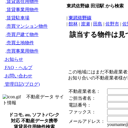
賃貸居住用物件
東武佐野線 田沼駅 から検索
賃貸事業用物件
賃貸駐車場
|
東武佐野線
|
館林
|
渡瀬
|
田島
|
佐野市
|
佐
売買マンション物件
該当する物件は見
売買戸建て物件
売買土地物件
売買事業用物件
お知らせ
FAQ・ヘルプ
この地域にはまだ不動産業者
お問い合わせ
お知り合いの不動産業者様
管理日記(ブログ)
不動産業者名：
不動産データ サイ
ご担当者名：
ト情報
電話番号：
ファックス：
ドコモ, au, ソフトバンク
対応 不動産データ携帯
メールアドレス：
yourname@
賃貸居住用物件検索