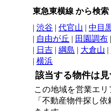
東急東横線 から検索
|
渋谷
|
代官山
|
中目
|
自由が丘
|
田園調布
|
日吉
|
綱島
|
大倉山
|
|
横浜
該当する物件は見
この地域を営業エリ
「不動産物件探し依