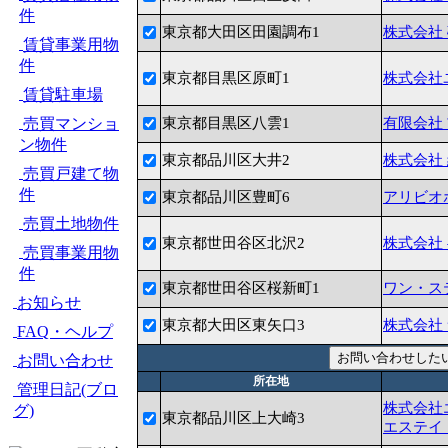
件
東京都大田区田園調布1
株式会社
賃貸事業用物
件
東京都目黒区原町1
株式会社
賃貸駐車場
売買マンショ
東京都目黒区八雲1
有限会社
ン物件
東京都品川区大井2
株式会社
売買戸建て物
件
東京都品川区豊町6
アリビオ
売買土地物件
東京都世田谷区北沢2
株式会社
売買事業用物
件
東京都世田谷区桜新町1
ワン・ス
お知らせ
東京都大田区東矢口3
株式会社
FAQ・ヘルプ
お問い合わせ
所在地
管理日記(ブロ
株式会社
グ)
東京都品川区上大崎3
エステイ