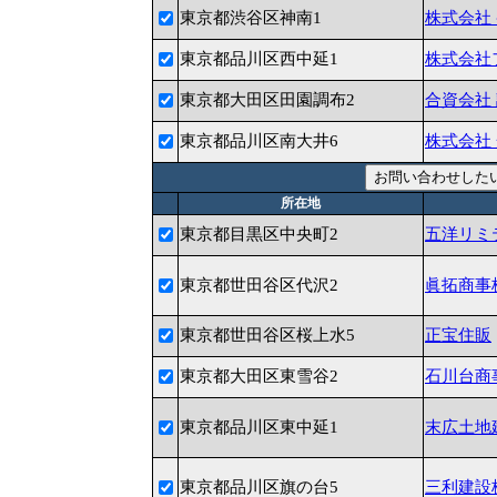
東京都渋谷区神南1
株式会社
東京都品川区西中延1
株式会社
東京都大田区田園調布2
合資会社
東京都品川区南大井6
株式会社
所在地
東京都目黒区中央町2
五洋リミ
東京都世田谷区代沢2
眞拓商事
東京都世田谷区桜上水5
正宝住販
東京都大田区東雪谷2
石川台商
東京都品川区東中延1
末広土地
東京都品川区旗の台5
三利建設