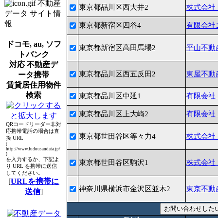
不動産
東京都品川区西大井2
株式会社
データ サイト情
報
東京都新宿区四谷4
有限会社
ドコモ, au, ソフ
東京都新宿区高田馬場2
平山不動
トバンク
対応 不動産デ
東京都品川区西五反田2
東屋不動
ータ携帯
賃貸居住用物件
検索
東京都品川区中延1
有限会社
東京都品川区上大崎2
有限会社
QRコードリーダー非対
応携帯電話の場合は直
東京都世田谷区等々力4
株式会社
接 URL
(
http://www.fudousandata.jp/
)
を入力するか、下記よ
東京都世田谷区駒沢1
株式会社
り URL を携帯に送信
してください。
[
URLを携帯に
神奈川県横浜市金沢区並木2
東京不動
送信
]