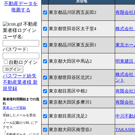
所在地
不動産データを
推薦する
東京都品川区西五反田2
有限会社
不動産
東京都世田谷区太子堂4
株式会社
業者様ログイン
ユーザ名:
東京都品川区東五反田1
東京ホー
パスワード:
東京都大田区中馬込2
明東建設
自動ログイン
株式会社
パスワード紛失
東京都世田谷区北沢2
ント
不動産業者様 新
規登録
東京都目黒区中根2
有限会社
業者様利用開始までの流
東京都大田区多摩川1
有限会社
れ
業者ユーザ登録
↓
登録したメールを受信
東京都目黒区洗足2
中川不動
↓
メール記載の URL にア
クセス
東京都大田区南雪谷2
TAKAS
↓
「不動産データ」にログ