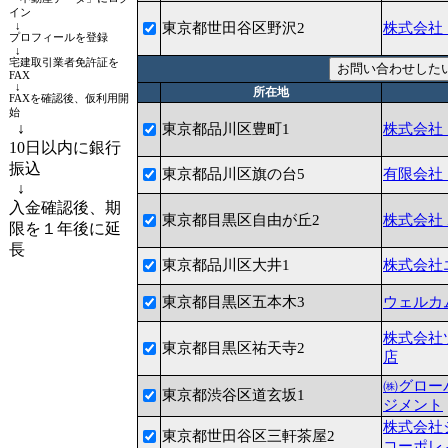
イン
↓
東京都世田谷区野沢2
株式会社
プロフィールを登録
↓
宅建取引業者免許証を
FAX
↓
所在地
FAXを確認後、仮利用開
始
↓
東京都品川区豊町1
株式会社
10日以内に銀行
振込
東京都品川区旗の台5
有限会社
↓
入金確認後、期
東京都目黒区自由が丘2
株式会社
限を１年後に延
長
東京都品川区大井1
株式会社
東京都目黒区五本木3
ウェルカ
株式会社
東京都目黒区祐天寺2
店
㈱グロー
東京都渋谷区道玄坂1
ジメント
株式会社
東京都世田谷区三軒茶屋2
コーポレ