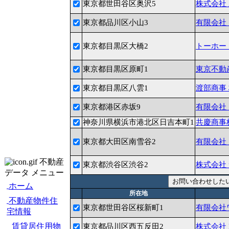
東京都世田谷区奥沢5
株式会社
東京都品川区小山3
有限会社
東京都目黒区大橋2
トーホー
東京都目黒区原町1
東京不動
東京都目黒区八雲1
渡部商事
東京都港区赤坂9
有限会社
神奈川県横浜市港北区日吉本町1
共慶商事
東京都大田区南雪谷2
有限会社
不動産
東京都渋谷区渋谷2
株式会社
データ メニュー
ホーム
所在地
不動産物件住
東京都世田谷区桜新町1
有限会社
宅情報
賃貸居住用物
東京都品川区西五反田2
株式会社 R