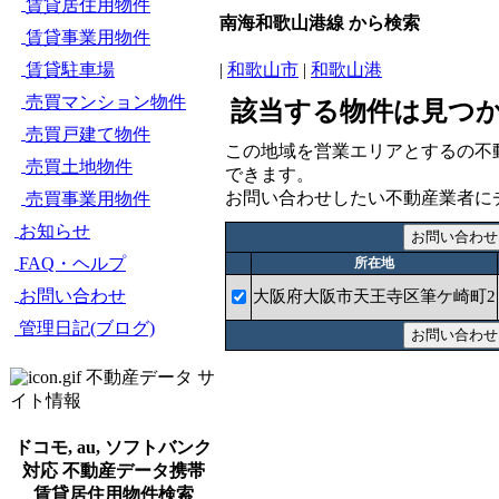
賃貸居住用物件
南海和歌山港線 から検索
賃貸事業用物件
賃貸駐車場
|
和歌山市
|
和歌山港
売買マンション物件
該当する物件は見つ
売買戸建て物件
この地域を営業エリアとするの不
売買土地物件
できます。
お問い合わせしたい不動産業者に
売買事業用物件
お知らせ
FAQ・ヘルプ
所在地
お問い合わせ
大阪府大阪市天王寺区筆ケ崎町2
管理日記(ブログ)
不動産データ サ
イト情報
ドコモ, au, ソフトバンク
対応 不動産データ携帯
賃貸居住用物件検索