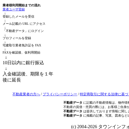
業者様利用開始までの流れ
業者ユーザ登録
↓
登録したメールを受信
↓
メール記載の URL にアクセス
↓
「不動産データ」にログイン
↓
プロフィールを登録
↓
宅建取引業者免許証を FAX
↓
FAXを確認後、仮利用開始
↓
10日以内に銀行振込
↓
入金確認後、期限を１年
後に延長
不動産業者の方へ
/
プライバシーポリシー
/
特定商取引に関する法律に基づ
不動産データ
に記載の不動産情報は、物件情
不動産の賃借・売買の際には、お客様ご自身
不動産データ
は提供しております情報に関し
不動産データ
に掲載の記事、写真、図表など
(c) 2004-2026 タウンインフォ Al