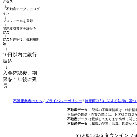
クセス
↓
「不動産データ」にログ
イン
↓
プロフィールを登録
↓
宅建取引業者免許証を
FAX
↓
FAXを確認後、仮利用開
始
↓
10日以内に銀行
振込
↓
入金確認後、期
限を１年後に延
長
不動産業者の方へ
/
プライバシーポリシー
/
特定商取引に関する法律に基づ
不動産データ
に記載の不動産情報は、物件情
不動産の賃借・売買の際には、お客様ご自身
不動産データ
は提供しております情報に関し
不動産データ
に掲載の記事、写真、図表など
(c) 2004-2026 タウンインフォ Al