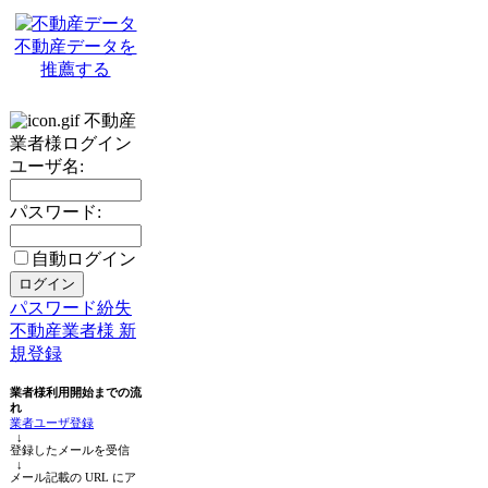
不動産データを
推薦する
不動産
業者様ログイン
ユーザ名:
パスワード:
自動ログイン
パスワード紛失
不動産業者様 新
規登録
業者様利用開始までの流
れ
業者ユーザ登録
↓
登録したメールを受信
↓
メール記載の URL にア