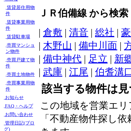
賃貸居住用物
ＪＲ伯備線 から検索
件
賃貸事業用物
件
|
倉敷
|
清音
|
総社
|
豪
賃貸駐車場
|
木野山
|
備中川面
|
売買マンショ
ン物件
|
備中神代
|
足立
|
新
売買戸建て物
件
|
武庫
|
江尾
|
伯耆溝
売買土地物件
売買事業用物
該当する物件は見
件
お知らせ
この地域を営業エリ
FAQ・ヘルプ
お問い合わせ
「不動産物件探し依
管理日記(ブロ
グ)