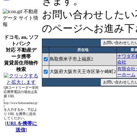
きます。
不動産
お問い合わせしたい
データ サイト情
報
のページへお進み下
ドコモ, au, ソフ
トバンク
対応 不動産デ
所在地
業
ータ携帯
ナワタ不
鳥取県米子市上福原2
会社
賃貸居住用物件
有限会社
検索
大阪府大阪市天王寺区筆ケ崎町2
ーホーム
QRコードリーダー非対
応携帯電話の場合は直
接 URL
(
http://www.fudousandata.jp/
)
を入力するか、下記よ
り URL を携帯に送信
してください。
[
URLを携帯に
送信
]