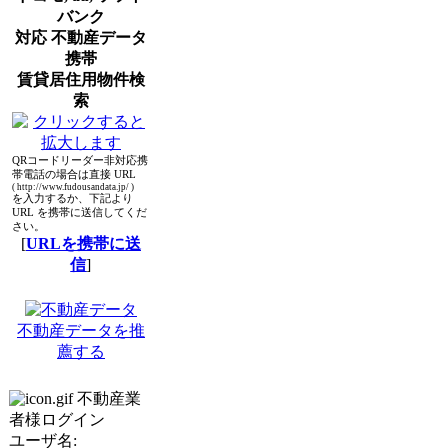
バンク
対応 不動産データ
携帯
賃貸居住用物件検
索
QRコードリーダー非対応携
帯電話の場合は直接 URL
( http://www.fudousandata.jp/ )
を入力するか、下記より
URL を携帯に送信してくだ
さい。
[
URLを携帯に送
信
]
不動産データを推
薦する
不動産業
者様ログイン
ユーザ名: