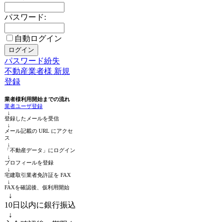
パスワード:
自動ログイン
パスワード紛失
不動産業者様 新規
登録
業者様利用開始までの流れ
業者ユーザ登録
↓
登録したメールを受信
↓
メール記載の URL にアクセ
ス
↓
「不動産データ」にログイン
↓
プロフィールを登録
↓
宅建取引業者免許証を FAX
↓
FAXを確認後、仮利用開始
↓
10日以内に銀行振込
↓