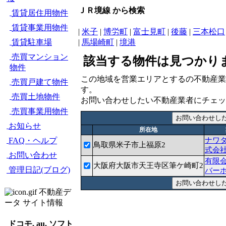
ＪＲ境線 から検索
賃貸居住用物件
賃貸事業用物件
|
米子
|
博労町
|
富士見町
|
後藤
|
三本松口
賃貸駐車場
|
馬場崎町
|
境港
売買マンション
該当する物件は見つかり
物件
この地域を営業エリアとするの不動産業
売買戸建て物件
す。
売買土地物件
お問い合わせしたい不動産業者にチェッ
売買事業用物件
お知らせ
所在地
FAQ・ヘルプ
ナワ
鳥取県米子市上福原2
式会
お問い合わせ
有限
大阪府大阪市天王寺区筆ケ崎町2
管理日記(ブログ)
バー
不動産デ
ータ サイト情報
ドコモ, au, ソフト