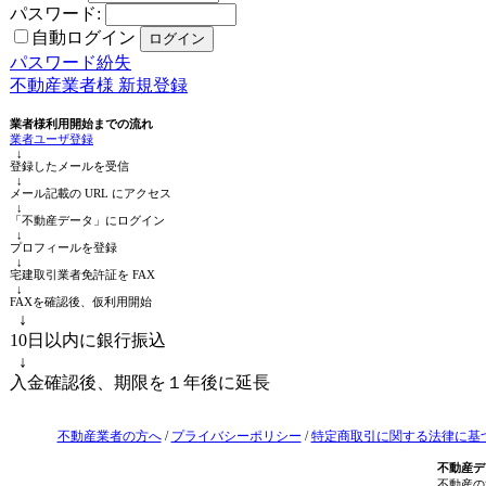
パスワード:
自動ログイン
パスワード紛失
不動産業者様 新規登録
業者様利用開始までの流れ
業者ユーザ登録
↓
登録したメールを受信
↓
メール記載の URL にアクセス
↓
「不動産データ」にログイン
↓
プロフィールを登録
↓
宅建取引業者免許証を FAX
↓
FAXを確認後、仮利用開始
↓
10日以内に銀行振込
↓
入金確認後、期限を１年後に延長
不動産業者の方へ
/
プライバシーポリシー
/
特定商取引に関する法律に基
不動産デ
不動産の