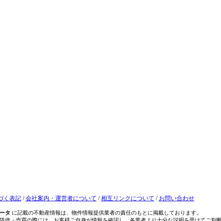
づく表記
/
会社案内・運営者について
/
相互リンクについて
/
お問い合わせ
ータ
に記載の不動産情報は、物件情報提供業者の責任のもとに掲載しております。
賃借・売買の際には、お客様ご自身が情報を確認し、各業者より十分な説明を受けてご判