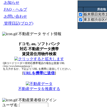
お知らせ
FAQ・ヘルプ
所在地
栃木県日光市土
お問い合わせ
東京都渋谷区
管理日記(ブログ)
不動産データ サイト情報
ドコモ, au, ソフトバンク
対応 不動産データ携帯
賃貸居住用物件検索
QRコードリーダー非対応携帯電話の場合は直接 URL
( http://www.fudousandata.jp/ )
を入力するか、下記より URL を携帯に送信してください。
[
URLを携帯に送信
]
不動産データを推薦する
不動産業者様ログイン
ユーザ名: