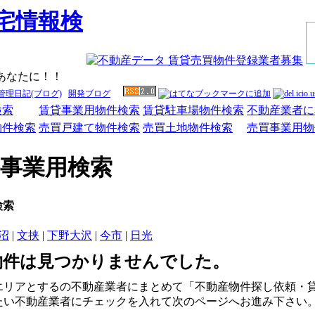
あなたに！！
管理日記(ブログ)
開発ブログ
検索
賃貸事業用物件検索
賃貸駐車場物件検索
不動産業者に
物件検索
売買戸建て物件検索
売買土地物件検索
売買事業用物
事業用検索
検索
沼
|
文挟
|
下野大沢
|
今市
|
日光
物件は見つかりませんでした。
エリアとするの不動産業者にまとめて「不動産物件探し依頼・
たい不動産業者にチェックを入れて次のページへお進み下さい