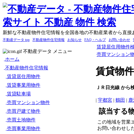
新鮮な不動産物件住宅情報を全国各地の不動産業者から直接
不動産データ top
不動産物件住宅情報
お知らせ
FAQ・ヘルプ
お問い合わせ
賃貸居住用物件
不動産データ メニュー
売買マンション
ホーム
不動産物件住宅情報
賃貸物件
賃貸居住用物件
賃貸事業用物件
ＪＲ日光線 から
賃貸駐車場
|
宇都宮
|
鶴田
|
鹿
売買マンション物件
該当する
売買戸建て物件
売買土地物件
この地域を営業
お問い合わせし
売買事業用物件