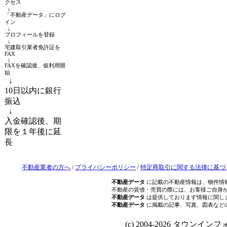
クセス
↓
「不動産データ」にログ
イン
↓
プロフィールを登録
↓
宅建取引業者免許証を
FAX
↓
FAXを確認後、仮利用開
始
↓
10日以内に銀行
振込
↓
入金確認後、期
限を１年後に延
長
不動産業者の方へ
/
プライバシーポリシー
/
特定商取引に関する法律に基づ
不動産データ
に記載の不動産情報は、物件情
不動産の賃借・売買の際には、お客様ご自身
不動産データ
は提供しております情報に関し
不動産データ
に掲載の記事、写真、図表など
(c) 2004-2026 タウンインフォ Al