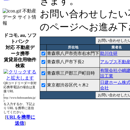
きます。
不動産
お問い合わせしたい
データ サイト情
報
のページへお進み下
ドコモ, au, ソフ
トバンク
対応 不動産デ
所在地
業者名
ータ携帯
青森県八戸市売市右水門下
助川住研
賃貸居住用物件
青森県八戸市下長2
アルプス不動
検索
有限会社小嶋
青森県三戸郡三戸町目時
設工業
日建ホーム株
QRコードリーダー非対
東京都渋谷区代々木2
応携帯電話の場合は直
会社
接 URL
(
http://www.fudousandata.jp/
)
を入力するか、下記よ
り URL を携帯に送信
してください。
[
URLを携帯に
送信
]