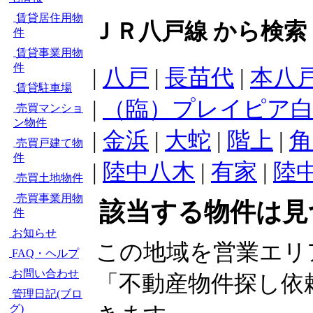
賃貸居住用物
ＪＲ八戸線 から検索
件
賃貸事業用物
件
|
八戸
|
長苗代
|
本八
賃貸駐車場
|
（臨）プレイピア
売買マンショ
ン物件
|
金浜
|
大蛇
|
階上
|
角
売買戸建て物
件
|
陸中八木
|
有家
|
陸
売買土地物件
売買事業用物
該当する物件は見
件
お知らせ
この地域を営業エリ
FAQ・ヘルプ
お問い合わせ
「不動産物件探し依
管理日記(ブロ
グ)