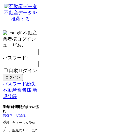
不動産データを
推薦する
不動産
業者様ログイン
ユーザ名:
パスワード:
自動ログイン
パスワード紛失
不動産業者様 新
規登録
業者様利用開始までの流
れ
業者ユーザ登録
↓
登録したメールを受信
↓
メール記載の URL にア