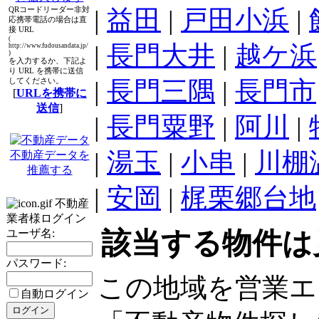
QRコードリーダー非対
|
益田
|
戸田小浜
|
応携帯電話の場合は直
接 URL
(
|
長門大井
|
越ケ浜
http://www.fudousandata.jp/
)
を入力するか、下記よ
り URL を携帯に送信
してください。
|
長門三隅
|
長門市
[
URLを携帯に
送信
]
|
長門粟野
|
阿川
|
|
湯玉
|
小串
|
川棚
不動産データを
推薦する
|
安岡
|
梶栗郷台地
不動産
業者様ログイン
ユーザ名:
該当する物件は
パスワード:
この地域を営業エ
自動ログイン