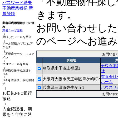
「不動産物件探し
パスワード紛失
不動産業者様 新
きます。
規登録
業者様利用開始までの流
お問い合わせした
れ
業者ユーザ登録
↓
登録したメールを受信
のページへお進み
↓
メール記載の URL にア
クセス
↓
「不動産データ」にログ
イン
所在地
↓
プロフィールを登録
ナワタ不
↓
鳥取県米子市上福原2
社
宅建取引業者免許証を
FAX
有限会社
↓
大阪府大阪市天王寺区筆ケ崎町2
FAXを確認後、仮利用開
ホーム
始
兵庫県三田市弥生が丘1
ハウスサ
↓
10日以内に銀行
振込
↓
入金確認後、期
限を１年後に延