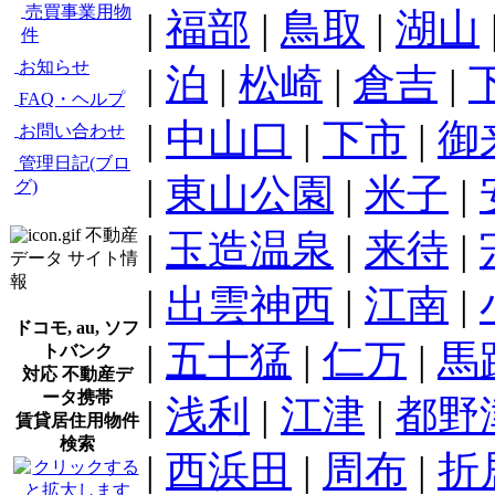
売買事業用物
|
福部
|
鳥取
|
湖山
件
お知らせ
|
泊
|
松崎
|
倉吉
|
FAQ・ヘルプ
|
中山口
|
下市
|
御
お問い合わせ
管理日記(ブロ
|
東山公園
|
米子
|
グ)
不動産
|
玉造温泉
|
来待
|
データ サイト情
報
|
出雲神西
|
江南
|
ドコモ, au, ソフ
|
五十猛
|
仁万
|
馬
トバンク
対応 不動産デ
ータ携帯
|
浅利
|
江津
|
都野
賃貸居住用物件
検索
|
西浜田
|
周布
|
折