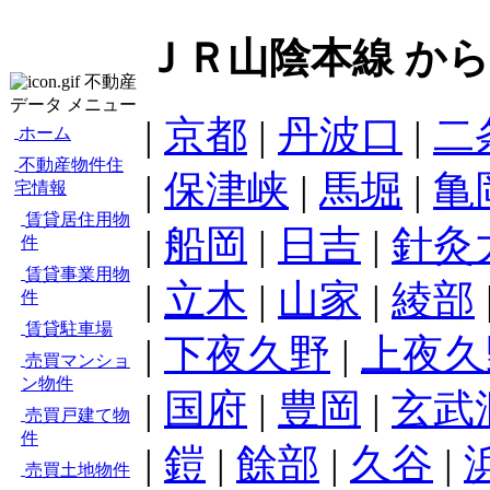
ＪＲ山陰本線 か
不動産
データ メニュー
|
京都
|
丹波口
|
二
ホーム
不動産物件住
|
保津峡
|
馬堀
|
亀
宅情報
賃貸居住用物
|
船岡
|
日吉
|
針灸
件
賃貸事業用物
|
立木
|
山家
|
綾部
件
賃貸駐車場
|
下夜久野
|
上夜久
売買マンショ
ン物件
|
国府
|
豊岡
|
玄武
売買戸建て物
件
|
鎧
|
餘部
|
久谷
|
売買土地物件