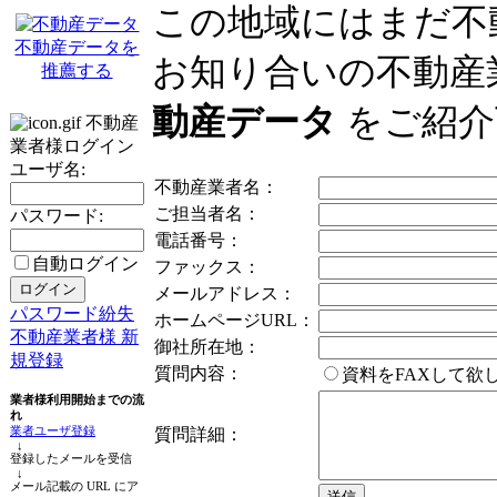
この地域にはまだ不
不動産データを
お知り合いの不動産
推薦する
動産データ
をご紹介
不動産
業者様ログイン
ユーザ名:
不動産業者名：
ご担当者名：
パスワード:
電話番号：
自動ログイン
ファックス：
メールアドレス：
パスワード紛失
ホームページURL：
不動産業者様 新
御社所在地：
規登録
質問内容：
資料をFAXして
業者様利用開始までの流
れ
業者ユーザ登録
質問詳細：
↓
登録したメールを受信
↓
メール記載の URL にア