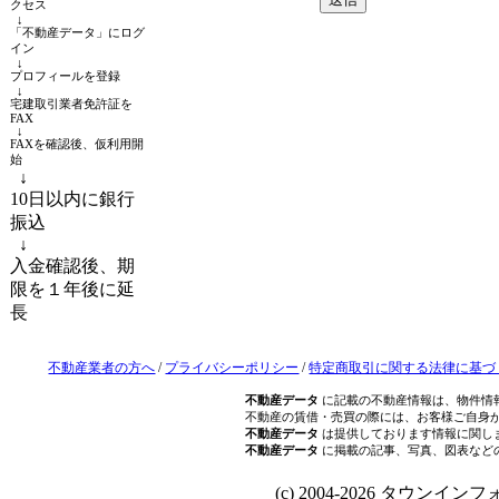
クセス
↓
「不動産データ」にログ
イン
↓
プロフィールを登録
↓
宅建取引業者免許証を
FAX
↓
FAXを確認後、仮利用開
始
↓
10日以内に銀行
振込
↓
入金確認後、期
限を１年後に延
長
不動産業者の方へ
/
プライバシーポリシー
/
特定商取引に関する法律に基づ
不動産データ
に記載の不動産情報は、物件情
不動産の賃借・売買の際には、お客様ご自身
不動産データ
は提供しております情報に関し
不動産データ
に掲載の記事、写真、図表など
(c) 2004-2026 タウンインフォ Al