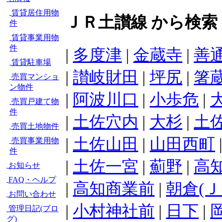
賃貸居住用物
ＪＲ土讃線 から検索
件
賃貸事業用物
件
|
多度津
|
金蔵寺
|
善
賃貸駐車場
|
讃岐財田
|
坪尻
|
箸
売買マンショ
ン物件
|
阿波川口
|
小歩危
|
売買戸建て物
件
|
土佐穴内
|
大杉
|
土
売買土地物件
|
土佐山田
|
山田西町
売買事業用物
件
|
土佐一宮
|
薊野
|
高
お知らせ
FAQ・ヘルプ
|
高知商業前
|
朝倉(Ｊ
お問い合わせ
|
小村神社前
|
日下
|
管理日記(ブロ
グ)