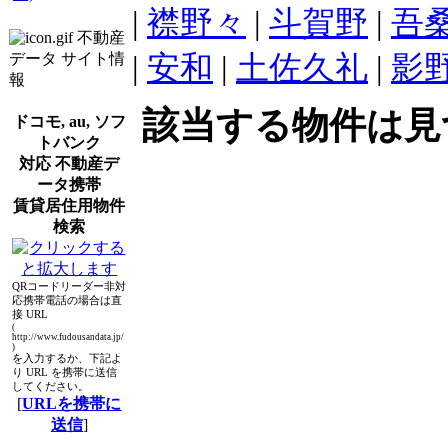
|
襟野々
|
斗賀野
|
吾
不動産
|
安和
|
土佐久礼
|
影
データ サイト情
報
該当する物件は見
ドコモ, au, ソフ
トバンク
対応 不動産デ
ータ携帯
賃貸居住用物件
検索
QRコードリーダー非対
応携帯電話の場合は直
接 URL
(
http://www.fudousandata.jp/
)
を入力するか、下記よ
り URL を携帯に送信
してください。
[
URLを携帯に
送信
]