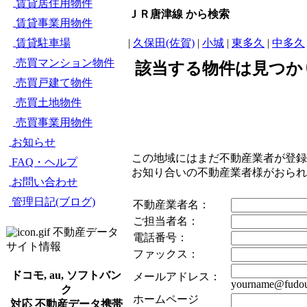
賃貸居住用物件
ＪＲ唐津線 から検索
賃貸事業用物件
賃貸駐車場
|
久保田(佐賀)
|
小城
|
東多久
|
中多久
売買マンション物件
該当する物件は見つか
売買戸建て物件
売買土地物件
売買事業用物件
お知らせ
この地域にはまだ不動産業者が登録
FAQ・ヘルプ
お知り合いの不動産業者様がおら
お問い合わせ
管理日記(ブログ)
不動産業者名：
ご担当者名：
不動産データ
電話番号：
サイト情報
ファックス：
ドコモ, au, ソフトバン
メールアドレス：
yourname@fudou
ク
ホームページ
対応 不動産データ携帯