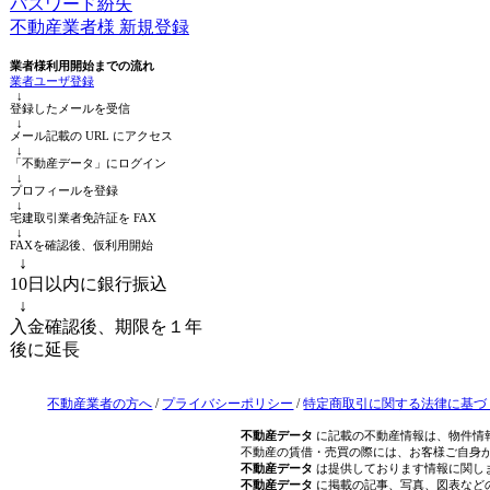
パスワード紛失
不動産業者様 新規登録
業者様利用開始までの流れ
業者ユーザ登録
↓
登録したメールを受信
↓
メール記載の URL にアクセス
↓
「不動産データ」にログイン
↓
プロフィールを登録
↓
宅建取引業者免許証を FAX
↓
FAXを確認後、仮利用開始
↓
10日以内に銀行振込
↓
入金確認後、期限を１年
後に延長
不動産業者の方へ
/
プライバシーポリシー
/
特定商取引に関する法律に基づ
不動産データ
に記載の不動産情報は、物件情
不動産の賃借・売買の際には、お客様ご自身
不動産データ
は提供しております情報に関し
不動産データ
に掲載の記事、写真、図表など