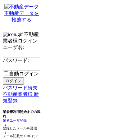
不動産データを
推薦する
不動産
業者様ログイン
ユーザ名:
パスワード:
自動ログイン
パスワード紛失
不動産業者様 新
規登録
業者様利用開始までの流
れ
業者ユーザ登録
↓
登録したメールを受信
↓
メール記載の URL にア