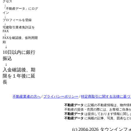
クセス
↓
「不動産データ」にログ
イン
↓
プロフィールを登録
↓
宅建取引業者免許証を
FAX
↓
FAXを確認後、仮利用開
始
↓
10日以内に銀行
振込
↓
入金確認後、期
限を１年後に延
長
不動産業者の方へ
/
プライバシーポリシー
/
特定商取引に関する法律に基づ
不動産データ
に記載の不動産情報は、物件情
不動産の賃借・売買の際には、お客様ご自身
不動産データ
は提供しております情報に関し
不動産データ
に掲載の記事、写真、図表など
(c) 2004-2026 タウンインフォ Al