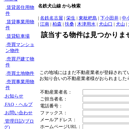
名鉄犬山線 から検索
賃貸居住用物
件
|
名鉄名古屋
|
栄生
|
東枇杷島
|
下小田井
|
中
賃貸事業用物
|
江南
|
柏森
|
扶桑
|
木津用水
|
犬山口
|
犬山
|
件
該当する物件は見つかりま
賃貸駐車場
売買マンショ
ン物件
売買戸建て物
件
この地域にはまだ不動産業者が登録されて
売買土地物件
お知り合いの不動産業者様がおられました
売買事業用物
件
不動産業者名：
お知らせ
ご担当者名：
FAQ・ヘルプ
電話番号：
お問い合わせ
ファックス：
メールアドレス：
管理日記(ブロ
ホームページURL：
グ)