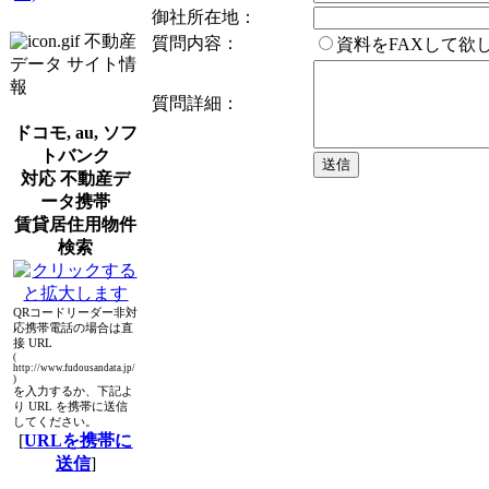
御社所在地：
不動産
質問内容：
資料をFAXして
データ サイト情
報
質問詳細：
ドコモ, au, ソフ
トバンク
対応 不動産デ
ータ携帯
賃貸居住用物件
検索
QRコードリーダー非対
応携帯電話の場合は直
接 URL
(
http://www.fudousandata.jp/
)
を入力するか、下記よ
り URL を携帯に送信
してください。
[
URLを携帯に
送信
]