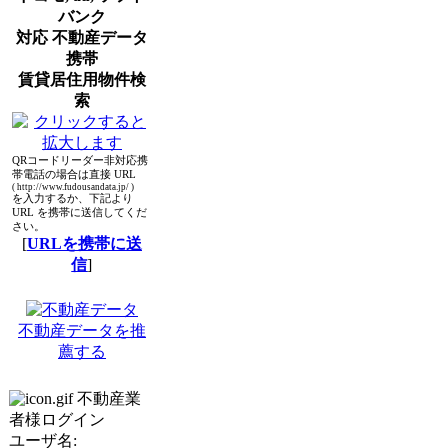
バンク
対応 不動産データ
携帯
賃貸居住用物件検
索
QRコードリーダー非対応携
帯電話の場合は直接 URL
( http://www.fudousandata.jp/ )
を入力するか、下記より
URL を携帯に送信してくだ
さい。
[
URLを携帯に送
信
]
不動産データを推
薦する
不動産業
者様ログイン
ユーザ名: