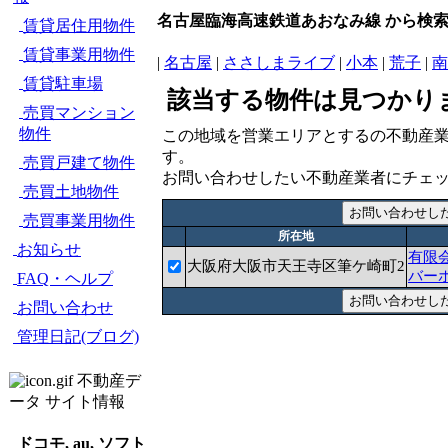
名古屋臨海高速鉄道あおなみ線 から検
賃貸居住用物件
賃貸事業用物件
|
名古屋
|
ささしまライブ
|
小本
|
荒子
|
南
賃貸駐車場
該当する物件は見つかり
売買マンション
物件
この地域を営業エリアとするの不動産
す。
売買戸建て物件
お問い合わせしたい不動産業者にチェ
売買土地物件
売買事業用物件
所在地
お知らせ
有限
大阪府大阪市天王寺区筆ケ崎町2
バー
FAQ・ヘルプ
お問い合わせ
管理日記(ブログ)
不動産デ
ータ サイト情報
ドコモ, au, ソフト