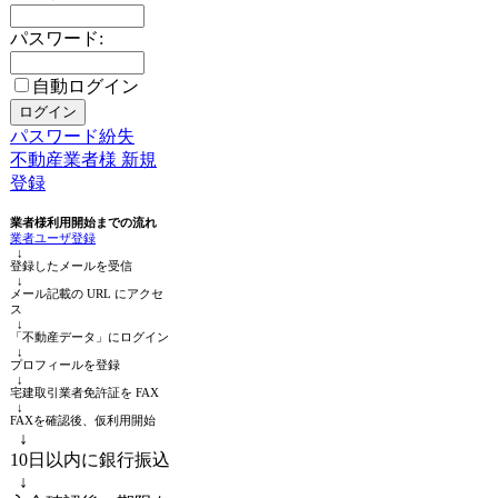
パスワード:
自動ログイン
パスワード紛失
不動産業者様 新規
登録
業者様利用開始までの流れ
業者ユーザ登録
↓
登録したメールを受信
↓
メール記載の URL にアクセ
ス
↓
「不動産データ」にログイン
↓
プロフィールを登録
↓
宅建取引業者免許証を FAX
↓
FAXを確認後、仮利用開始
↓
10日以内に銀行振込
↓