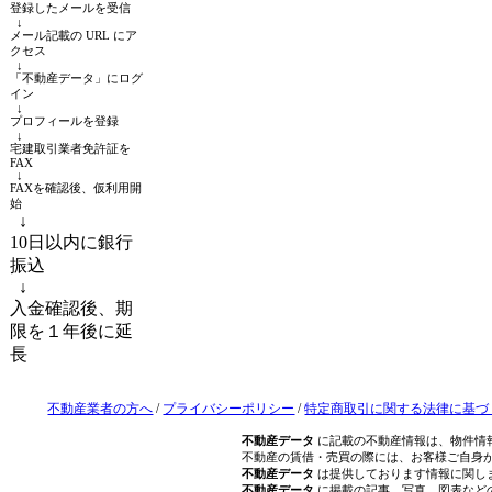
登録したメールを受信
↓
メール記載の URL にア
クセス
↓
「不動産データ」にログ
イン
↓
プロフィールを登録
↓
宅建取引業者免許証を
FAX
↓
FAXを確認後、仮利用開
始
↓
10日以内に銀行
振込
↓
入金確認後、期
限を１年後に延
長
不動産業者の方へ
/
プライバシーポリシー
/
特定商取引に関する法律に基づ
不動産データ
に記載の不動産情報は、物件情
不動産の賃借・売買の際には、お客様ご自身
不動産データ
は提供しております情報に関し
不動産データ
に掲載の記事、写真、図表など