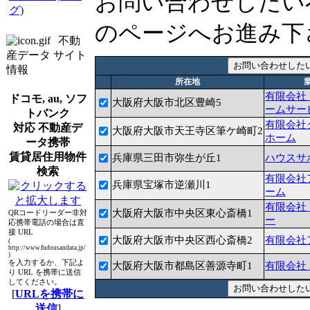
お問い合わせしたい
グ)
のページへお進み下
不動
産データ サイト
情報
所在地
有限会社
ドコモ, au, ソフ
大阪府大阪市北区豊崎5
ームサー
トバンク
有限会社
対応 不動産デ
大阪府大阪市天王寺区筆ケ崎町2
ホーム
ータ携帯
賃貸居住用物件
兵庫県三田市弥生が丘1
ハウスサ
検索
有限会社
兵庫県宝塚市逆瀬川1
ーム
有限会社
大阪府大阪市中央区東心斎橋1
QRコードリーダー非対
ー
応携帯電話の場合は直
接 URL
大阪府大阪市中央区西心斎橋2
有限会社
(
http://www.fudousandata.jp/
)
を入力するか、下記よ
大阪府大阪市都島区善源寺町1
有限会社
り URL を携帯に送信
してください。
[
URLを携帯に
送信
]