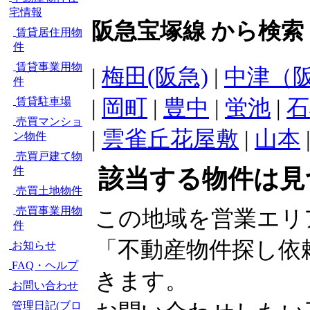
宅情報
阪急宝塚線 から検索
賃貸居住用物
件
賃貸事業用物
|
梅田(阪急)
|
中津（
件
|
岡町
|
豊中
|
蛍池
|
石
賃貸駐車場
売買マンショ
|
雲雀丘花屋敷
|
山本
ン物件
売買戸建て物
件
該当する物件は見
売買土地物件
売買事業用物
この地域を営業エリ
件
「不動産物件探し依
お知らせ
FAQ・ヘルプ
きます。
お問い合わせ
管理日記(ブロ