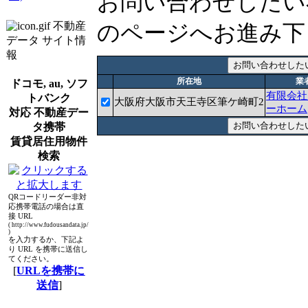
お問い合わせしたい
不動産
のページへお進み下
データ サイト情
報
所在地
業
ドコモ, au, ソフ
有限会社
トバンク
大阪府大阪市天王寺区筆ケ崎町2
ーホーム
対応 不動産デー
タ携帯
賃貸居住用物件
検索
QRコードリーダー非対
応携帯電話の場合は直
接 URL
( http://www.fudousandata.jp/
)
を入力するか、下記よ
り URL を携帯に送信し
てください。
[
URLを携帯に
送信
]