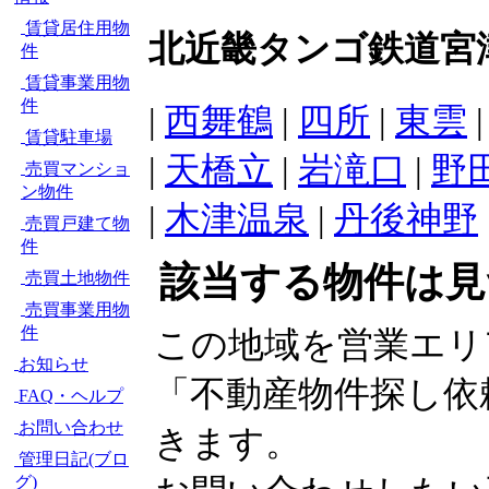
賃貸居住用物
北近畿タンゴ鉄道宮
件
賃貸事業用物
件
|
西舞鶴
|
四所
|
東雲
賃貸駐車場
|
天橋立
|
岩滝口
|
野
売買マンショ
ン物件
|
木津温泉
|
丹後神野
売買戸建て物
件
該当する物件は見
売買土地物件
売買事業用物
件
この地域を営業エリ
お知らせ
「不動産物件探し依
FAQ・ヘルプ
お問い合わせ
きます。
管理日記(ブロ
グ)