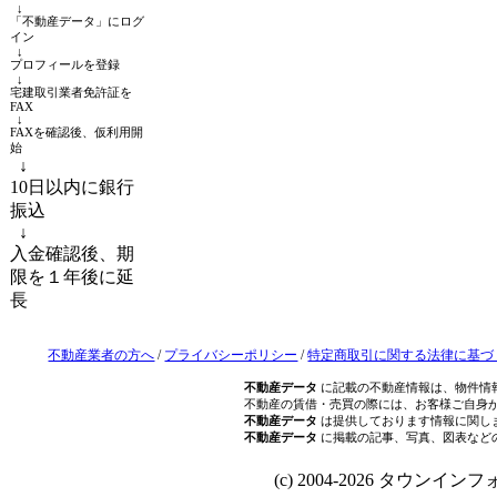
↓
「不動産データ」にログ
イン
↓
プロフィールを登録
↓
宅建取引業者免許証を
FAX
↓
FAXを確認後、仮利用開
始
↓
10日以内に銀行
振込
↓
入金確認後、期
限を１年後に延
長
不動産業者の方へ
/
プライバシーポリシー
/
特定商取引に関する法律に基づ
不動産データ
に記載の不動産情報は、物件情
不動産の賃借・売買の際には、お客様ご自身
不動産データ
は提供しております情報に関し
不動産データ
に掲載の記事、写真、図表など
(c) 2004-2026 タウンインフォ Al