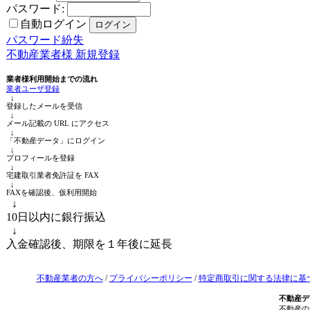
パスワード:
自動ログイン
パスワード紛失
不動産業者様 新規登録
業者様利用開始までの流れ
業者ユーザ登録
↓
登録したメールを受信
↓
メール記載の URL にアクセス
↓
「不動産データ」にログイン
↓
プロフィールを登録
↓
宅建取引業者免許証を FAX
↓
FAXを確認後、仮利用開始
↓
10日以内に銀行振込
↓
入金確認後、期限を１年後に延長
不動産業者の方へ
/
プライバシーポリシー
/
特定商取引に関する法律に基
不動産デ
不動産の