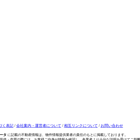
づく表記
/
会社案内・運営者について
/
相互リンクについて
/
お問い合わせ
ータ
に記載の不動産情報は、物件情報提供業者の責任のもとに掲載しております。
賃借・売買の際には、お客様ご自身が情報を確認し、各業者より十分な説明を受けてご判