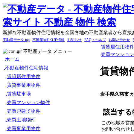
新鮮な不動産物件住宅情報を全国各地の不動産業者から直接
不動産データ top
不動産物件住宅情報
お知らせ
FAQ・ヘルプ
お問い合わせ
賃貸居住用物
不動産データ メニュー
売買マンショ
ホーム
不動産物件住宅情報
賃貸物
賃貸居住用物件
賃貸事業用物件
賃貸駐車場
岩手県久慈市 
売買マンション物件
該当する
売買戸建て物件
売買土地物件
この地域を営
売買事業用物件
お問い合わせ