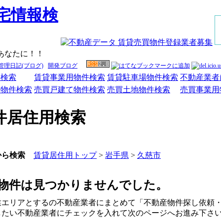
あなたに！！
管理日記(ブログ)
開発ブログ
件検索
賃貸事業用物件検索
賃貸駐車場物件検索
不動産業者
ン物件検索
売買戸建て物件検索
売買土地物件検索
売買事業用
件居住用検索
賃貸居住用トップ
>
岩手県
>
久慈市
から検索
物件は見つかりませんでした。
業エリアとするの不動産業者にまとめて「不動産物件探し依頼
したい不動産業者にチェックを入れて次のページへお進み下さ