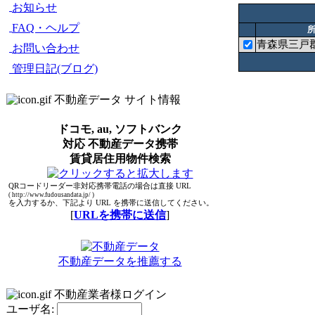
お知らせ
FAQ・ヘルプ
青森県三戸
お問い合わせ
管理日記(ブログ)
不動産データ サイト情報
ドコモ, au, ソフトバンク
対応 不動産データ携帯
賃貸居住用物件検索
QRコードリーダー非対応携帯電話の場合は直接 URL
( http://www.fudousandata.jp/ )
を入力するか、下記より URL を携帯に送信してください。
[
URLを携帯に送信
]
不動産データを推薦する
不動産業者様ログイン
ユーザ名: