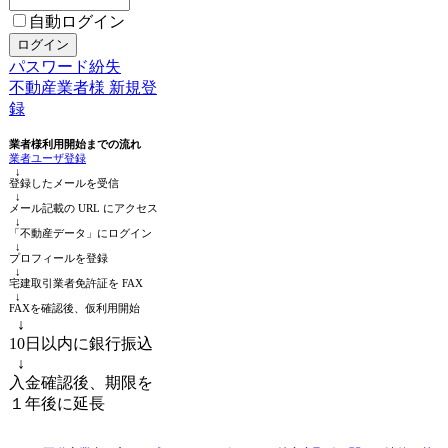
自動ログイン
パスワード紛失
不動産業者様 新規登
録
業者様利用開始までの流れ
業者ユーザ登録
↓
登録したメールを受信
↓
メール記載の URL にアクセス
↓
「不動産データ」にログイン
↓
プロフィールを登録
↓
宅建取引業者免許証を FAX
↓
FAXを確認後、仮利用開始
↓
10日以内に銀行振込
↓
入金確認後、期限を
１年後に延長