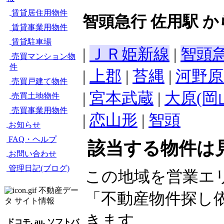
賃貸居住用物件
智頭急行 佐用駅 
賃貸事業用物件
賃貸駐車場
|
ＪＲ姫新線
|
智頭
売買マンション物
件
|
上郡
|
苔縄
|
河野原
売買戸建て物件
|
宮本武蔵
|
大原(岡
売買土地物件
売買事業用物件
|
恋山形
|
智頭
お知らせ
FAQ・ヘルプ
該当する物件は
お問い合わせ
管理日記(ブログ)
この地域を営業エ
不動産デー
「不動産物件探し
タ サイト情報
きます。
ドコモ, au, ソフトバ