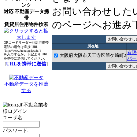
ンク
お問い合わせした
対応 不動産データ携
帯
のページへお進み
賃貸居住用物件検索
QRコードリーダー非対応携帯
所在地
電話の場合は直接 URL
( http://www.fudousandata.jp/ )
有限
を入力するか、下記より URL
大阪府大阪市天王寺区筆ケ崎町2
バー
を携帯に送信してください。
[
URLを携帯に送信
]
不動産データを推薦
する
不動産業者
様ログイン
ユーザ名:
パスワード: