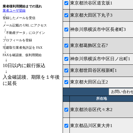
東京都渋谷区道玄坂1
業者様利用開始までの流れ
業者ユーザ登録
↓
東京都大田区下丸子3
登録したメールを受信
↓
メール記載の URL にアクセス
神奈川県横浜市中区長者町3
↓
「不動産データ」にログイン
↓
プロフィールを登録
↓
東京都葛飾区立石7
宅建取引業者免許証を FAX
↓
FAXを確認後、仮利用開始
神奈川県横浜市中区日ノ出町1
↓
10日以内に銀行振込
東京都世田谷区桜新町1
↓
入金確認後、期限を１年後
東京都大田区山王2
に延長
所在地
東京都渋谷区代々木2
東京都品川区東大井1