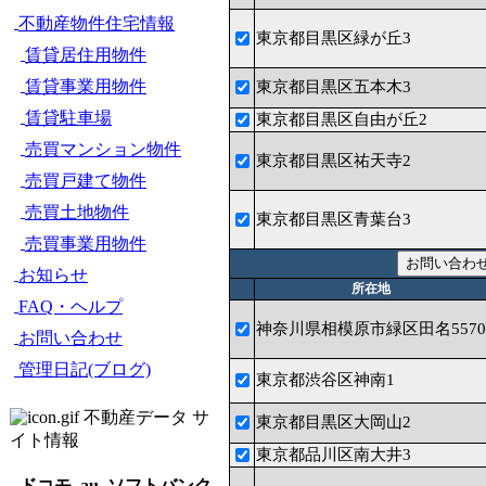
不動産物件住宅情報
東京都目黒区緑が丘3
賃貸居住用物件
賃貸事業用物件
東京都目黒区五本木3
賃貸駐車場
東京都目黒区自由が丘2
売買マンション物件
東京都目黒区祐天寺2
売買戸建て物件
売買土地物件
東京都目黒区青葉台3
売買事業用物件
お知らせ
所在地
FAQ・ヘルプ
神奈川県相模原市緑区田名5570
お問い合わせ
管理日記(ブログ)
東京都渋谷区神南1
不動産データ サ
東京都目黒区大岡山2
イト情報
東京都品川区南大井3
ドコモ, au, ソフトバンク