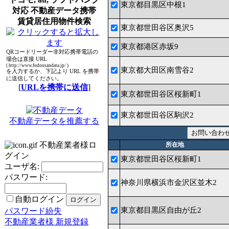
東京都目黒区中根1
対応 不動産データ携帯
賃貸居住用物件検索
東京都世田谷区奥沢5
東京都港区赤坂9
QRコードリーダー非対応携帯電話の
場合は直接 URL
( http://www.fudousandata.jp/ )
東京都大田区南雪谷2
を入力するか、下記より URL を携帯
に送信してください。
[
URLを携帯に送信
]
東京都世田谷区桜新町1
東京都世田谷区駒沢2
不動産データを推薦する
不動産業者様ロ
所在地
グイン
東京都世田谷区桜新町1
ユーザ名:
パスワード:
神奈川県横浜市金沢区並木2
自動ログイン
東京都目黒区自由が丘2
パスワード紛失
不動産業者様 新規登録