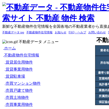
新鮮な不動産物件住宅情報を全国各地の不動産業者から直接
不動産データ top
不動産物件住宅情報
お知らせ
FAQ・ヘルプ
お問い合わせ
不動
不動産データ メニュー
ホーム
業者名
不動産物件住宅情報
賃貸居住用物件
所在地
賃貸事業用物件
最寄り駅
賃貸駐車場
営業時
売買マンション物件
免許番
売買戸建て物件
業務内
所属団
売買土地物件
保証協
売買事業用物件