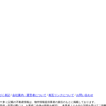
づく表記
/
会社案内・運営者について
/
相互リンクについて
/
お問い合わせ
ータ
に記載の不動産情報は、物件情報提供業者の責任のもとに掲載しております。
賃借・売買の際には、お客様ご自身が情報を確認し、各業者より十分な説明を受けてご判