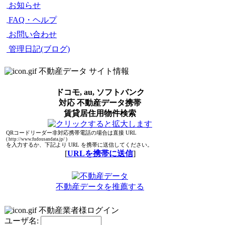
お知らせ
FAQ・ヘルプ
お問い合わせ
管理日記(ブログ)
不動産データ サイト情報
ドコモ, au, ソフトバンク
対応 不動産データ携帯
賃貸居住用物件検索
QRコードリーダー非対応携帯電話の場合は直接 URL
( http://www.fudousandata.jp/ )
を入力するか、下記より URL を携帯に送信してください。
[
URLを携帯に送信
]
不動産データを推薦する
不動産業者様ログイン
ユーザ名: