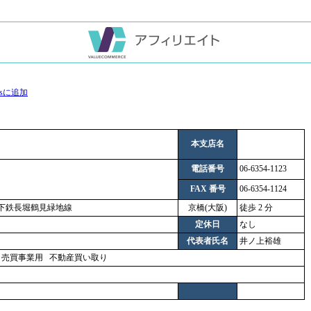
本支店名
電話番号
06-6354-1123
FAX 番号
06-6354-1124
地下鉄長堀鶴見緑地線
京橋(大阪)
徒歩 2 分
定休日
なし
代表者氏名
井ノ上裕雄
地
売買事業用
不動産買い取り