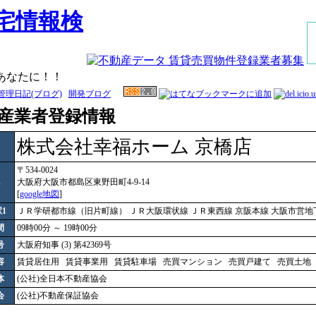
あなたに！！
管理日記(ブログ)
開発ブログ
産業者登録情報
株式会社幸福ホーム 京橋店
〒534-0024
大阪府大阪市都島区東野田町4-9-14
[
google地図
]
1
ＪＲ学研都市線（旧片町線） ＪＲ大阪環状線 ＪＲ東西線 京阪本線 大阪市営
間
09時00分 ～ 19時00分
号
大阪府知事 (3) 第42369号
容
賃貸居住用
賃貸事業用
賃貸駐車場
売買マンション
売買戸建て
売買土
体
(公社)全日本不動産協会
会
(公社)不動産保証協会