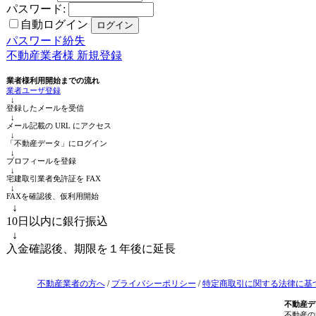
パスワード:
自動ログイン
パスワード紛失
不動産業者様 新規登録
業者様利用開始までの流れ
業者ユーザ登録
↓
登録したメールを受信
↓
メール記載の URL にアクセス
↓
「不動産データ」にログイン
↓
プロフィールを登録
↓
宅建取引業者免許証を FAX
↓
FAXを確認後、仮利用開始
↓
10日以内に銀行振込
↓
入金確認後、期限を１年後に延長
不動産業者の方へ
/
プライバシーポリシー
/
特定商取引に関する法律に基
不動産デ
不動産の