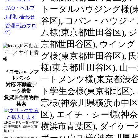
トータルハウジング様(東
FAQ・ヘルプ
お問い合わせ
谷区), コパン・ハウジィ
管理日記(ブロ
ム様(東京都世田谷区),
グ)
京都世田谷区), ウイング
不動産
データ サイト情
グ様(東京都世田谷区), 
報
様(東京都世田谷区), 山
ドコモ, au, ソフ
ートメンツ様(東京都渋谷区
トバンク
対応 不動産デ
ト学生会様(東京都北区),
ータ携帯
賃貸居住用物件
宗様(神奈川県横浜市中区
検索
区), エイチ・シー様(神
QRコードリーダー非対
横浜市青葉区), ダイケー
応携帯電話の場合は直
接 URL
ボーハウス様(神奈川県相
(