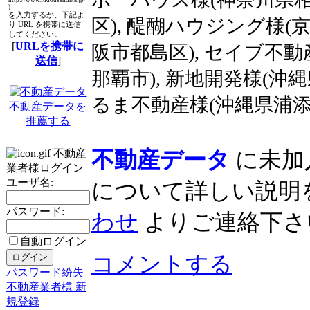
http://www.fudousandata.jp/
)
を入力するか、下記よ
区), 醍醐ハウジング様(
り URL を携帯に送信
してください。
[
URLを携帯に
阪市都島区), セイブ不動
送信
]
那覇市), 新地開発様(沖縄
るま不動産様(沖縄県浦添市
不動産データを
推薦する
不動産データ
に未加
不動産
業者様ログイン
ユーザ名:
について詳しい説明
パスワード:
わせ
よりご連絡下さ
自動ログイン
コメントする
パスワード紛失
不動産業者様 新
規登録