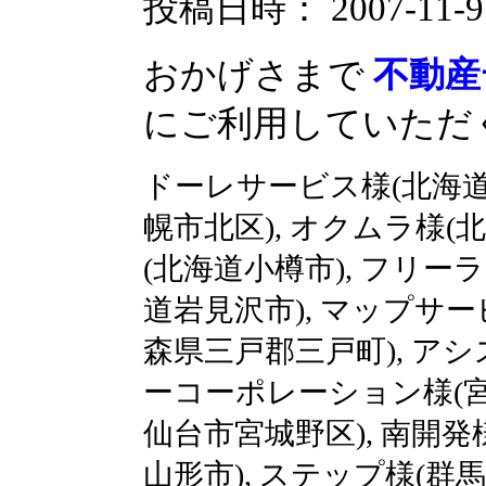
投稿日時： 2007-11-9 1
おかげさまで
不動産
にご利用していただ
ドーレサービス様(北海道
幌市北区), オクムラ様(
(北海道小樽市), フリー
道岩見沢市), マップサー
森県三戸郡三戸町), アシ
ーコーポレーション様(宮
仙台市宮城野区), 南開発
山形市), ステップ様(群