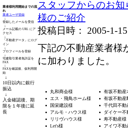
スタッフからのお知
業者様利用開始までの流
れ
様のご紹介
業者ユーザ登録
↓
登録したメールを受信
↓
投稿日時： 2005-1-15 1
メール記載の URL にア
クセス
↓
「不動産データ」にログ
イン
下記の不動産業者様
↓
プロフィールを登録
↓
に加わりました。
宅建取引業者免許証を
FAX
↓
FAXを確認後、仮利用開
始
↓
10日以内に銀行
振込
丸和商会様
有坂不動産
↓
エス・飛鳥ホーム様
有坂不動産
入金確認後、期
国栄建設様
千代田不動
限を１年後に延
長
アルモ・ハウス様
ダイケー不
リリヴハウス様
寿不動産様
Let's様
アイワ不動