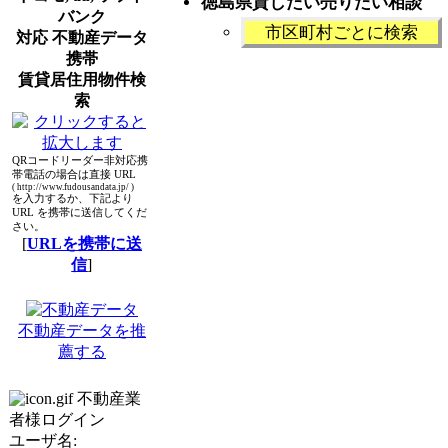
徳島県貸したい売りたい相談
バンク
市区町村ごとに検索
対応 不動産データ
携帯
賃貸居住用物件検
索
QRコードリーダー非対応携
帯電話の場合は直接 URL
( http://www.fudousandata.jp/ )
を入力するか、下記より
URL を携帯に送信してくだ
さい。
[
URLを携帯に送
信
]
不動産データを推
薦する
不動産業
者様ログイン
ユーザ名: