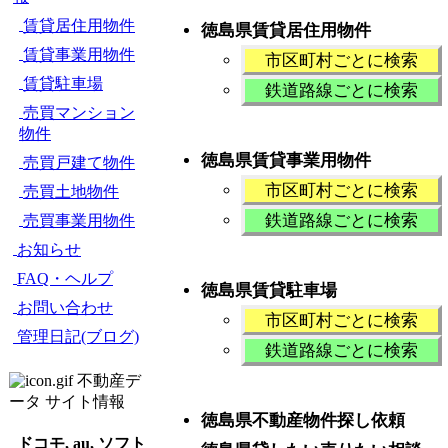
賃貸居住用物件
徳島県賃貸居住用物件
賃貸事業用物件
市区町村ごとに検索
賃貸駐車場
鉄道路線ごとに検索
売買マンション
物件
徳島県賃貸事業用物件
売買戸建て物件
市区町村ごとに検索
売買土地物件
鉄道路線ごとに検索
売買事業用物件
お知らせ
FAQ・ヘルプ
徳島県賃貸駐車場
お問い合わせ
市区町村ごとに検索
管理日記(ブログ)
鉄道路線ごとに検索
不動産デ
ータ サイト情報
徳島県不動産物件探し依頼
ドコモ, au, ソフト