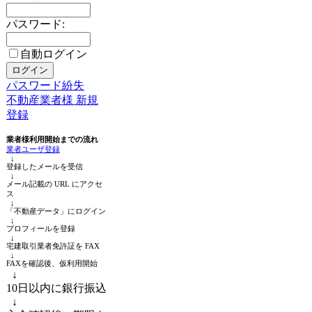
パスワード:
自動ログイン
パスワード紛失
不動産業者様 新規
登録
業者様利用開始までの流れ
業者ユーザ登録
↓
登録したメールを受信
↓
メール記載の URL にアクセ
ス
↓
「不動産データ」にログイン
↓
プロフィールを登録
↓
宅建取引業者免許証を FAX
↓
FAXを確認後、仮利用開始
↓
10日以内に銀行振込
↓