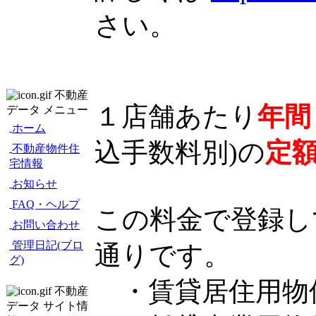
さい。
不動産
１店舗あたり
年間￥
データ メニュー
ホーム
込手数料別)の
定
不動産物件住
宅情報
お知らせ
FAQ・ヘルプ
この料金で登録し
お問い合わせ
管理日記(ブロ
通りです。
グ)
・賃貸居住用物
不動産
データ サイト情