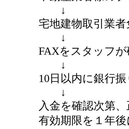
↓
宅地建物取引業者免
↓
FAXをスタッフ
↓
10日以内に銀行
↓
入金を確認次第、
有効期限を１年後