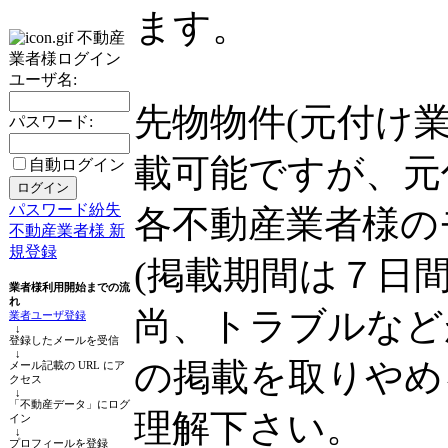
ます。
不動産
業者様ログイン
ユーザ名:
先物物件(元付け
パスワード:
載可能ですが、元
自動ログイン
パスワード紛失
各不動産業者様の
不動産業者様 新
規登録
(掲載期間は７日
業者様利用開始までの流
れ
尚、トラブルなど
業者ユーザ登録
↓
登録したメールを受信
↓
の掲載を取りやめ
メール記載の URL にア
クセス
↓
「不動産データ」にログ
理解下さい。
イン
↓
プロフィールを登録