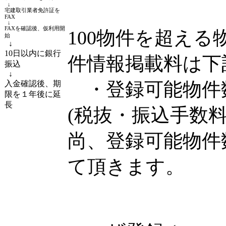
↓
宅建取引業者免許証を
FAX
↓
FAXを確認後、仮利用開
100物件を超え
始
↓
10日以内に銀行
件情報掲載料は下
振込
↓
・登録可能物件数 2
入金確認後、期
限を１年後に延
長
(税抜・振込手数料
尚、登録可能物件
て頂きます。