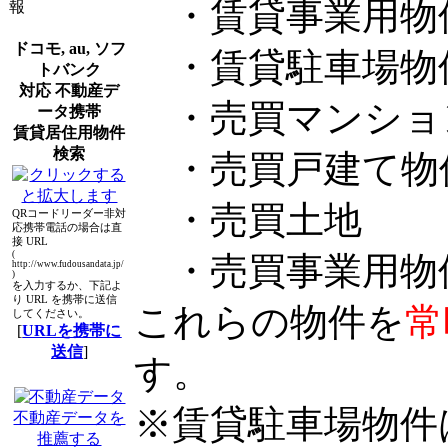
・賃貸事業用物
報
ドコモ, au, ソフ
・賃貸駐車場物
トバンク
対応 不動産デ
・売買マンショ
ータ携帯
賃貸居住用物件
検索
・売買戸建て物
・売買土地
QRコードリーダー非対
応携帯電話の場合は直
接 URL
(
・売買事業用物
http://www.fudousandata.jp/
)
を入力するか、下記よ
り URL を携帯に送信
これらの物件を
常
してください。
[
URLを携帯に
送信
]
す。
※賃貸駐車場物件
不動産データを
推薦する