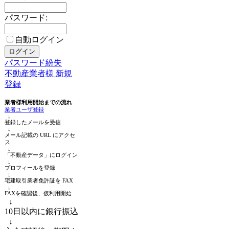
パスワード:
自動ログイン
パスワード紛失
不動産業者様 新規
登録
業者様利用開始までの流れ
業者ユーザ登録
↓
登録したメールを受信
↓
メール記載の URL にアクセ
ス
↓
「不動産データ」にログイン
↓
プロフィールを登録
↓
宅建取引業者免許証を FAX
↓
FAXを確認後、仮利用開始
↓
10日以内に銀行振込
↓