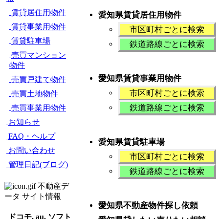
賃貸居住用物件
愛知県賃貸居住用物件
賃貸事業用物件
市区町村ごとに検索
賃貸駐車場
鉄道路線ごとに検索
売買マンション
物件
愛知県賃貸事業用物件
売買戸建て物件
市区町村ごとに検索
売買土地物件
鉄道路線ごとに検索
売買事業用物件
お知らせ
FAQ・ヘルプ
愛知県賃貸駐車場
お問い合わせ
市区町村ごとに検索
管理日記(ブログ)
鉄道路線ごとに検索
不動産デ
ータ サイト情報
愛知県不動産物件探し依頼
ドコモ, au, ソフト