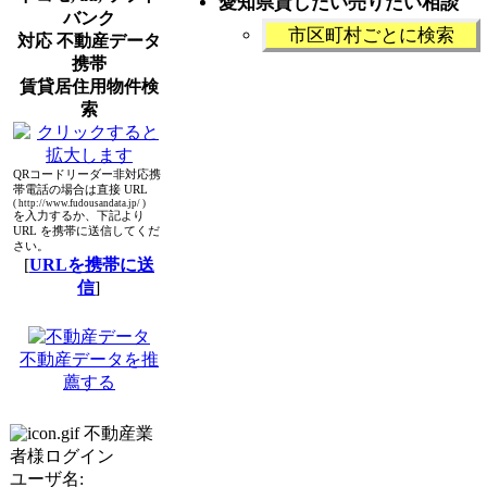
愛知県貸したい売りたい相談
バンク
市区町村ごとに検索
対応 不動産データ
携帯
賃貸居住用物件検
索
QRコードリーダー非対応携
帯電話の場合は直接 URL
( http://www.fudousandata.jp/ )
を入力するか、下記より
URL を携帯に送信してくだ
さい。
[
URLを携帯に送
信
]
不動産データを推
薦する
不動産業
者様ログイン
ユーザ名: