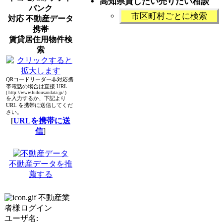
高知県貸したい売りたい相談
バンク
市区町村ごとに検索
対応 不動産データ
携帯
賃貸居住用物件検
索
QRコードリーダー非対応携
帯電話の場合は直接 URL
( http://www.fudousandata.jp/ )
を入力するか、下記より
URL を携帯に送信してくだ
さい。
[
URLを携帯に送
信
]
不動産データを推
薦する
不動産業
者様ログイン
ユーザ名: