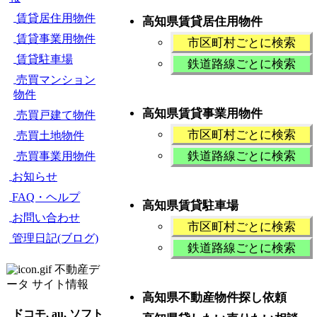
賃貸居住用物件
高知県賃貸居住用物件
賃貸事業用物件
市区町村ごとに検索
賃貸駐車場
鉄道路線ごとに検索
売買マンション
物件
高知県賃貸事業用物件
売買戸建て物件
市区町村ごとに検索
売買土地物件
鉄道路線ごとに検索
売買事業用物件
お知らせ
FAQ・ヘルプ
高知県賃貸駐車場
お問い合わせ
市区町村ごとに検索
管理日記(ブログ)
鉄道路線ごとに検索
不動産デ
ータ サイト情報
高知県不動産物件探し依頼
ドコモ, au, ソフト