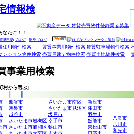
あなたに！！
管理日記(ブログ)
開発ブログ
居住用物件検索
賃貸事業用物件検索
賃貸駐車場物件検索
マンション物件検索
売買戸建て物件検索
売買土地物件検索
買事業用検索
町村から選ぶ]
市
熊谷市
さいたま市南区
新座市
市
鴻巣市
さいたま市見沼区
蓮田市
市
越谷市
坂戸市
羽生市
八潮市
市
さいたま市岩槻区
幸手市
飯能市
吉川市
部市
さいたま市浦和区
狭山市
東松山市
和光市
市
さいたま市大宮区
志木市
日高市