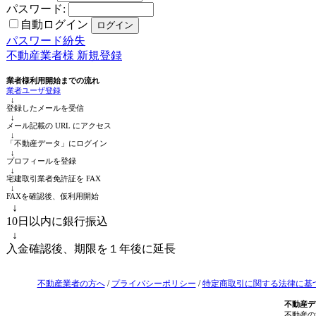
パスワード:
自動ログイン
パスワード紛失
不動産業者様 新規登録
業者様利用開始までの流れ
業者ユーザ登録
↓
登録したメールを受信
↓
メール記載の URL にアクセス
↓
「不動産データ」にログイン
↓
プロフィールを登録
↓
宅建取引業者免許証を FAX
↓
FAXを確認後、仮利用開始
↓
10日以内に銀行振込
↓
入金確認後、期限を１年後に延長
不動産業者の方へ
/
プライバシーポリシー
/
特定商取引に関する法律に基
不動産デ
不動産の