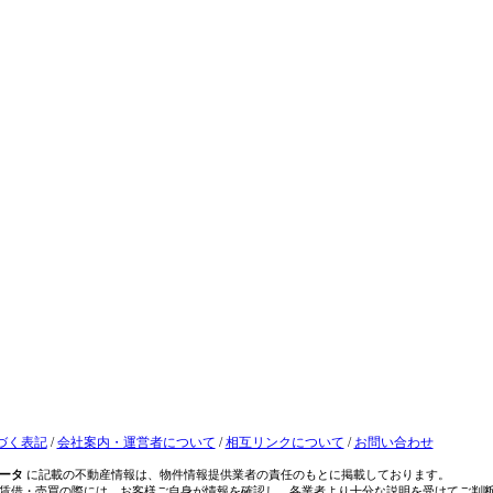
づく表記
/
会社案内・運営者について
/
相互リンクについて
/
お問い合わせ
ータ
に記載の不動産情報は、物件情報提供業者の責任のもとに掲載しております。
賃借・売買の際には、お客様ご自身が情報を確認し、各業者より十分な説明を受けてご判