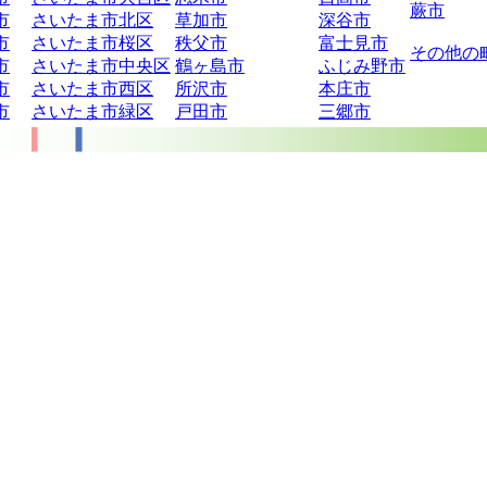
蕨市
市
さいたま市北区
草加市
深谷市
市
さいたま市桜区
秩父市
富士見市
その他の
市
さいたま市中央区
鶴ヶ島市
ふじみ野市
市
さいたま市西区
所沢市
本庄市
市
さいたま市緑区
戸田市
三郷市