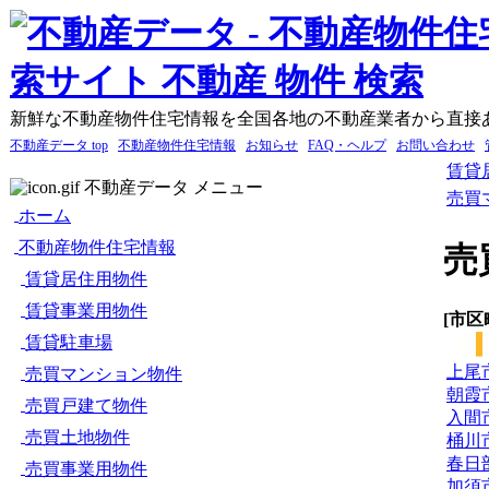
新鮮な不動産物件住宅情報を全国各地の不動産業者から直接
不動産データ top
不動産物件住宅情報
お知らせ
FAQ・ヘルプ
お問い合わせ
賃貸
不動産データ メニュー
売買
ホーム
不動産物件住宅情報
売
賃貸居住用物件
賃貸事業用物件
[市区
賃貸駐車場
上尾
売買マンション物件
朝霞
売買戸建て物件
入間
売買土地物件
桶川
春日
売買事業用物件
加須