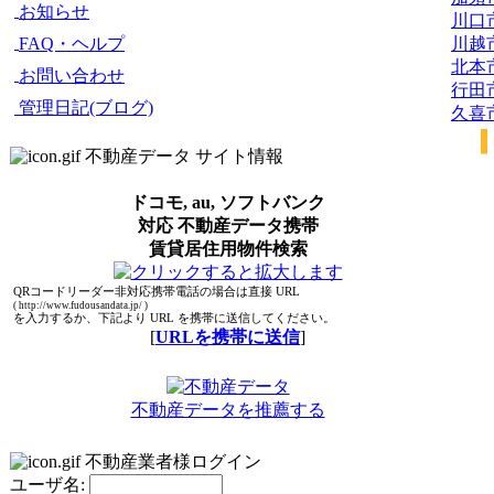
お知らせ
川口
川越
FAQ・ヘルプ
北本
お問い合わせ
行田
管理日記(ブログ)
久喜
不動産データ サイト情報
ドコモ, au, ソフトバンク
対応 不動産データ携帯
賃貸居住用物件検索
QRコードリーダー非対応携帯電話の場合は直接 URL
( http://www.fudousandata.jp/ )
を入力するか、下記より URL を携帯に送信してください。
[
URLを携帯に送信
]
不動産データを推薦する
不動産業者様ログイン
ユーザ名: