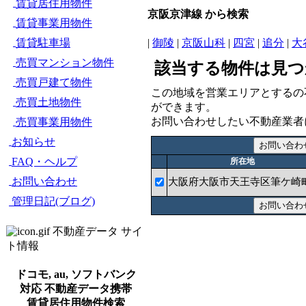
賃貸居住用物件
京阪京津線 から検索
賃貸事業用物件
賃貸駐車場
|
御陵
|
京阪山科
|
四宮
|
追分
|
大
売買マンション物件
該当する物件は見つ
売買戸建て物件
この地域を営業エリアとするの
売買土地物件
ができます。
お問い合わせしたい不動産業者
売買事業用物件
お知らせ
FAQ・ヘルプ
所在地
お問い合わせ
大阪府大阪市天王寺区筆ケ崎
管理日記(ブログ)
不動産データ サイ
ト情報
ドコモ, au, ソフトバンク
対応 不動産データ携帯
賃貸居住用物件検索