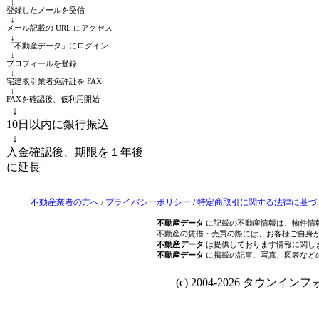
↓
登録したメールを受信
↓
メール記載の URL にアクセス
↓
「不動産データ」にログイン
↓
プロフィールを登録
↓
宅建取引業者免許証を FAX
↓
FAXを確認後、仮利用開始
↓
10日以内に銀行振込
↓
入金確認後、期限を１年後
に延長
不動産業者の方へ
/
プライバシーポリシー
/
特定商取引に関する法律に基づ
不動産データ
に記載の不動産情報は、物件情
不動産の賃借・売買の際には、お客様ご自身
不動産データ
は提供しております情報に関し
不動産データ
に掲載の記事、写真、図表など
(c) 2004-2026 タウンインフォ Al