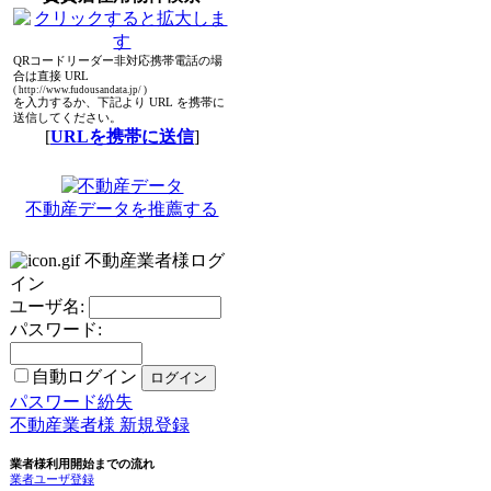
QRコードリーダー非対応携帯電話の場
合は直接 URL
( http://www.fudousandata.jp/ )
を入力するか、下記より URL を携帯に
送信してください。
[
URLを携帯に送信
]
不動産データを推薦する
不動産業者様ログ
イン
ユーザ名:
パスワード:
自動ログイン
パスワード紛失
不動産業者様 新規登録
業者様利用開始までの流れ
業者ユーザ登録