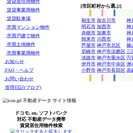
賃貸居住用物件
[市区町村から選ぶ]
賃貸事業用物件
賃貸駐車場
相生市
加古川市
神
明石市
加西市
神
売買マンション物件
赤穂市
加東市
神
売買戸建て物件
朝来市
川西市
神
売買土地物件
芦屋市
神戸市北区
篠
尼崎市
神戸市須磨区
三
売買事業用物件
淡路市
神戸市垂水区
宍
お知らせ
伊丹市
神戸市中央区
洲
小野市
神戸市長田区
高
FAQ・ヘルプ
お問い合わせ
管理日記(ブログ)
不動産データ サイト情報
ドコモ, au, ソフトバンク
対応 不動産データ携帯
賃貸居住用物件検索