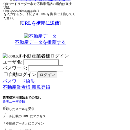
QRコードリーダー非対応携帯電話の場合は直接
URL
( http://www.fudousandata.jp/ )
を入力するか、下記より URL を携帯に送信してく
ださい。
[
URLを携帯に送信
]
不動産データを推薦する
不動産業者様ログイン
ユーザ名:
パスワード:
自動ログイン
パスワード紛失
不動産業者様 新規登録
業者様利用開始までの流れ
業者ユーザ登録
↓
登録したメールを受信
↓
メール記載の URL にアクセス
↓
「不動産データ」にログイン
↓