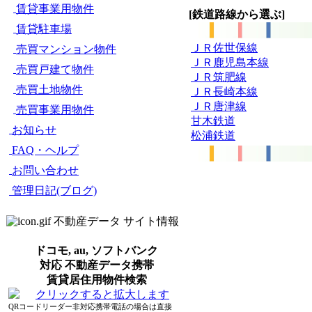
賃貸事業用物件
[鉄道路線から選ぶ]
賃貸駐車場
ＪＲ佐世保線
売買マンション物件
ＪＲ鹿児島本線
売買戸建て物件
ＪＲ筑肥線
売買土地物件
ＪＲ長崎本線
ＪＲ唐津線
売買事業用物件
甘木鉄道
お知らせ
松浦鉄道
FAQ・ヘルプ
お問い合わせ
管理日記(ブログ)
不動産データ サイト情報
ドコモ, au, ソフトバンク
対応 不動産データ携帯
賃貸居住用物件検索
QRコードリーダー非対応携帯電話の場合は直接