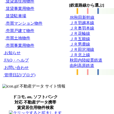
賃貸居住用物件
[鉄道路線から選ぶ]
賃貸事業用物件
賃貸駐車場
JR秋田新幹線
ＪＲ羽越本線
売買マンション物件
ＪＲ奥羽本線
売買戸建て物件
ＪＲ花輪線
売買土地物件
ＪＲ五能線
ＪＲ男鹿線
売買事業用物件
ＪＲ田沢湖線
お知らせ
ＪＲ北上線
秋田内陸縦貫鉄道
FAQ・ヘルプ
由利高原鉄道
お問い合わせ
管理日記(ブログ)
不動産データ サイト情報
ドコモ, au, ソフトバンク
対応 不動産データ携帯
賃貸居住用物件検索