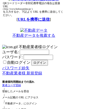
QRコードリーダー非対応携帯電話の場合は直接
URL
( http://www.fudousandata.jp/ )
を入力するか、下記より URL を携帯に送信してく
ださい。
[
URLを携帯に送信
]
不動産データを推薦する
不動産業者様ログイン
ユーザ名:
パスワード:
自動ログイン
パスワード紛失
不動産業者様 新規登録
業者様利用開始までの流れ
業者ユーザ登録
↓
登録したメールを受信
↓
メール記載の URL にアクセス
↓
「不動産データ」にログイン
↓