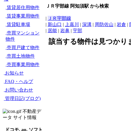
ＪＲ宇部線 阿知須駅 から検索
賃貸居住用物件
賃貸事業用物件
|
ＪＲ宇部線
賃貸駐車場
|
新山口
|
上嘉川
|
深溝
|
周防佐山
|
岩倉
|
|
居能
|
岩鼻
|
宇部
売買マンション
物件
該当する物件は見つかり
売買戸建て物件
売買土地物件
売買事業用物件
お知らせ
FAQ・ヘルプ
お問い合わせ
管理日記(ブログ)
不動産デ
ータ サイト情報
ドコモ, au, ソフト