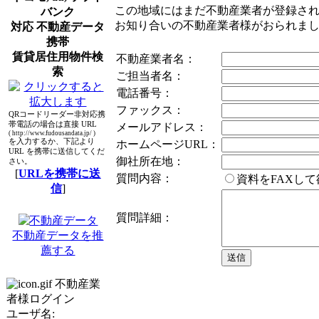
この地域にはまだ不動産業者が登録さ
バンク
お知り合いの不動産業者様がおられま
対応 不動産データ
携帯
賃貸居住用物件検
不動産業者名：
索
ご担当者名：
電話番号：
ファックス：
QRコードリーダー非対応携
帯電話の場合は直接 URL
メールアドレス：
( http://www.fudousandata.jp/ )
を入力するか、下記より
ホームページURL：
URL を携帯に送信してくだ
御社所在地：
さい。
[
URLを携帯に送
質問内容：
資料をFAXし
信
]
質問詳細：
不動産データを推
薦する
不動産業
者様ログイン
ユーザ名: