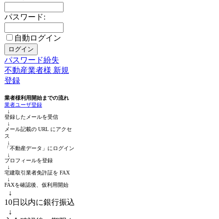
パスワード:
自動ログイン
パスワード紛失
不動産業者様 新規
登録
業者様利用開始までの流れ
業者ユーザ登録
↓
登録したメールを受信
↓
メール記載の URL にアクセ
ス
↓
「不動産データ」にログイン
↓
プロフィールを登録
↓
宅建取引業者免許証を FAX
↓
FAXを確認後、仮利用開始
↓
10日以内に銀行振込
↓