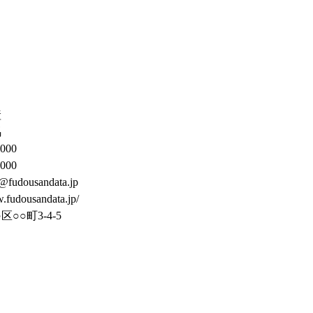
産
馬
000
000
fudousandata.jp
fudousandata.jp/
区○○町3-4-5