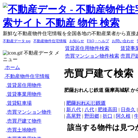
新鮮な不動産物件住宅情報を全国各地の不動産業者から直接
不動産データ top
不動産物件住宅情報
お知らせ
FAQ・ヘルプ
お問い合わせ
賃貸居住用物件検索
賃貸事
不動産データ メ
売買マンション物件検索
売買戸
ニュー
ホーム
売買戸建て検索
不動産物件住宅情報
賃貸居住用物件
肥薩おれんじ鉄道 薩摩高城駅 か
賃貸事業用物件
賃貸駐車場
|
肥薩おれんじ鉄道
|
新八代
|
八代
|
肥後高田
|
日奈久
売買マンション物件
|
高尾野
|
野田郷
|
折口
|
阿久根
|
売買戸建て物件
該当する物件は見つ
売買土地物件