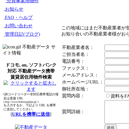
売買事業用物件
お知らせ
FAQ・ヘルプ
お問い合わせ
この地域にはまだ不動産業者が
お知り合いの不動産業者様がお
管理日記(ブログ)
不動産データ サ
不動産業者名：
イト情報
ご担当者名：
電話番号：
ドコモ, au, ソフトバンク
ファックス：
対応 不動産データ携帯
メールアドレス：
賃貸居住用物件検索
ホームページURL：
御社所在地：
QRコードリーダー非対応携帯電話の場
質問内容：
資料をF
合は直接 URL
( http://www.fudousandata.jp/ )
を入力するか、下記より URL を携帯
に送信してください。
質問詳細：
[
URLを携帯に送信
]