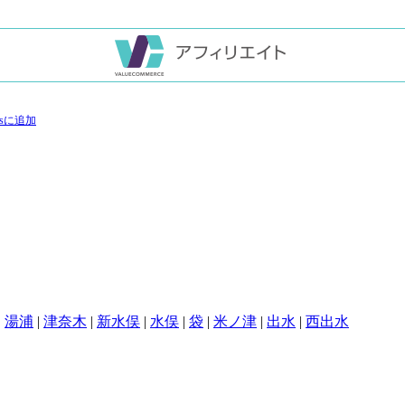
|
湯浦
|
津奈木
|
新水俣
|
水俣
|
袋
|
米ノ津
|
出水
|
西出水