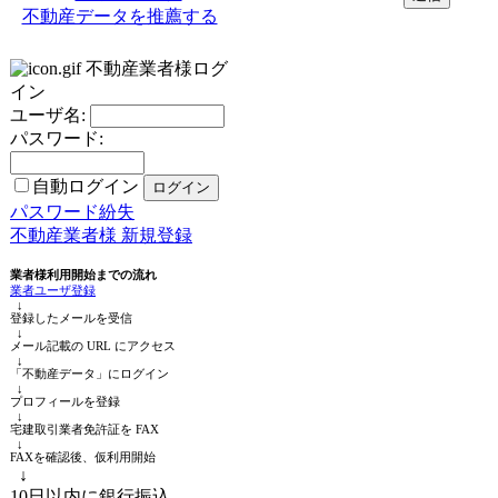
不動産データを推薦する
不動産業者様ログ
イン
ユーザ名:
パスワード:
自動ログイン
パスワード紛失
不動産業者様 新規登録
業者様利用開始までの流れ
業者ユーザ登録
↓
登録したメールを受信
↓
メール記載の URL にアクセス
↓
「不動産データ」にログイン
↓
プロフィールを登録
↓
宅建取引業者免許証を FAX
↓
FAXを確認後、仮利用開始
↓
10日以内に銀行振込