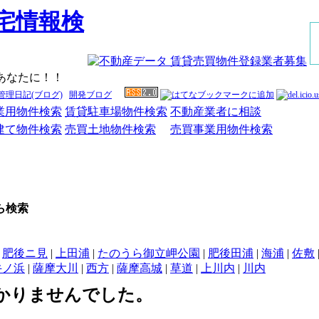
あなたに！！
管理日記(ブログ)
開発ブログ
業用物件検索
賃貸駐車場物件検索
不動産業者に相談
建て物件検索
売買土地物件検索
売買事業用物件検索
ら検索
|
肥後ニ見
|
上田浦
|
たのうら御立岬公園
|
肥後田浦
|
海浦
|
佐敷
牛ノ浜
|
薩摩大川
|
西方
|
薩摩高城
|
草道
|
上川内
|
川内
かりませんでした。