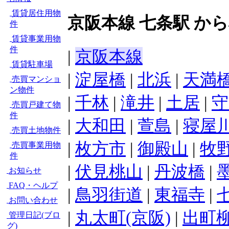
賃貸居住用物
京阪本線 七条駅 か
件
賃貸事業用物
件
|
京阪本線
賃貸駐車場
|
淀屋橋
|
北浜
|
天満
売買マンショ
ン物件
|
千林
|
滝井
|
土居
|
守
売買戸建て物
件
|
大和田
|
萱島
|
寝屋
売買土地物件
|
枚方市
|
御殿山
|
牧
売買事業用物
件
|
伏見桃山
|
丹波橋
|
お知らせ
FAQ・ヘルプ
|
鳥羽街道
|
東福寺
|
お問い合わせ
|
丸太町(京阪)
|
出町
管理日記(ブロ
グ)