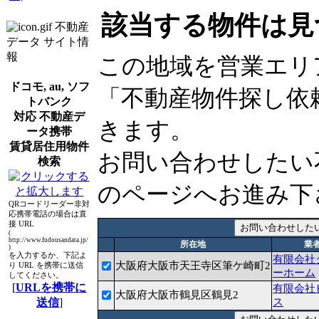
該当する物件は見
不動産
データ サイト情
報
この地域を営業エリ
ドコモ, au, ソフ
「不動産物件探し依
トバンク
対応 不動産デ
きます。
ータ携帯
賃貸居住用物件
お問い合わせしたい
検索
のページへお進み下
QRコードリーダー非対
応携帯電話の場合は直
接 URL
(
http://www.fudousandata.jp/
所在地
業
)
を入力するか、下記よ
有限会社
大阪府大阪市天王寺区筆ケ崎町2
り URL を携帯に送信
ーホーム
してください。
[
URLを携帯に
有限会社
大阪府大阪市鶴見区鶴見2
送信
]
ス