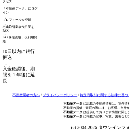
クセス
↓
「不動産データ」にログ
イン
↓
プロフィールを登録
↓
宅建取引業者免許証を
FAX
↓
FAXを確認後、仮利用開
始
↓
10日以内に銀行
振込
↓
入金確認後、期
限を１年後に延
長
不動産業者の方へ
/
プライバシーポリシー
/
特定商取引に関する法律に基づ
不動産データ
に記載の不動産情報は、物件情
不動産の賃借・売買の際には、お客様ご自身
不動産データ
は提供しております情報に関し
不動産データ
に掲載の記事、写真、図表など
(c) 2004-2026 タウンインフォ Al