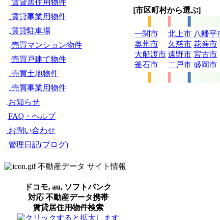
賃貸居住用物件
[市区町村から選ぶ]
賃貸事業用物件
賃貸駐車場
一関市
北上市
八幡平
奥州市
久慈市
花巻市
売買マンション物件
大船渡市
遠野市
宮古市
売買戸建て物件
釜石市
二戸市
盛岡市
売買土地物件
売買事業用物件
お知らせ
FAQ・ヘルプ
お問い合わせ
管理日記(ブログ)
不動産データ サイト情報
ドコモ, au, ソフトバンク
対応 不動産データ携帯
賃貸居住用物件検索