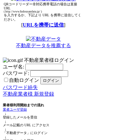
QRコードリーダー非対応携帯電話の場合は直接
URL
( http://www.fudousandata.jp/ )
を入力するか、下記より URL を携帯に送信してく
ださい。
[
URLを携帯に送信
]
不動産データを推薦する
不動産業者様ログイン
ユーザ名:
パスワード:
自動ログイン
パスワード紛失
不動産業者様 新規登録
業者様利用開始までの流れ
業者ユーザ登録
↓
登録したメールを受信
↓
メール記載の URL にアクセス
↓
「不動産データ」にログイン
↓