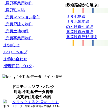
賃貸事業用物件
[鉄道路線から選ぶ]
賃貸駐車場
ＪＲ七尾線
売買マンション物件
ＪＲ北陸本線
売買戸建て物件
のと鉄道七尾線
売買土地物件
北陸鉄道石川線
北陸鉄道浅野川線
売買事業用物件
お知らせ
FAQ・ヘルプ
お問い合わせ
管理日記(ブログ)
不動産データ サイト情報
ドコモ, au, ソフトバンク
対応 不動産データ携帯
賃貸居住用物件検索
QRコードリーダー非対応携帯電話の場合は直接