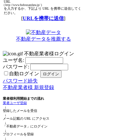
URL
( http://www.fudousandata.jp/ )
を入力するか、下記より URL を携帯に送信してく
ださい。
[
URLを携帯に送信
]
不動産データを推薦する
不動産業者様ログイン
ユーザ名:
パスワード:
自動ログイン
パスワード紛失
不動産業者様 新規登録
業者様利用開始までの流れ
業者ユーザ登録
↓
登録したメールを受信
↓
メール記載の URL にアクセス
↓
「不動産データ」にログイン
↓
プロフィールを登録
↓