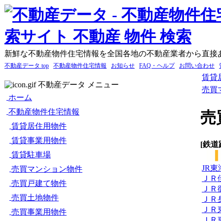
新鮮な不動産物件住宅情報を全国各地の不動産業者から直接
不動産データ top
不動産物件住宅情報
お知らせ
FAQ・ヘルプ
お問い合わせ
賃貸
不動産データ メニュー
売買
ホーム
不動産物件住宅情報
売
賃貸居住用物件
賃貸事業用物件
[鉄道
賃貸駐車場
JR
売買マンション物件
ＪＲ
売買戸建て物件
ＪＲ
売買土地物件
ＪＲ
ＪＲ
売買事業用物件
ＪＲ