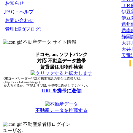
お知らせ
ＪＲ
伊豆
FAQ・ヘルプ
伊豆
お問い合わせ
遠州
管理日記(ブログ)
岳南
静岡
不動産データ サイト情報
大井
大井
ドコモ, au, ソフトバンク
天竜
対応 不動産データ携帯
賃貸居住用物件検索
QRコードリーダー非対応携帯電話の場合は直接 URL
( http://www.fudousandata.jp/ )
を入力するか、下記より URL を携帯に送信してください。
[
URLを携帯に送信
]
不動産データを推薦する
不動産業者様ログイン
ユーザ名: