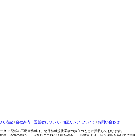
づく表記
/
会社案内・運営者について
/
相互リンクについて
/
お問い合わせ
ータ
に記載の不動産情報は、物件情報提供業者の責任のもとに掲載しております。
賃借・売買の際には、お客様ご自身が情報を確認し、各業者より十分な説明を受けてご判