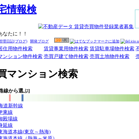
あなたに！！
管理日記(ブログ)
開発ブログ
居住用物件検索
賃貸事業用物件検索
賃貸駐車場物件検索
マンション物件検索
売買戸建て物件検索
売買土地物件検索
買マンション検索
路線から選ぶ]
東海道新幹線
伊東線
御殿場線
身延線
東海道本線(東京～熱海)
東海道本線（熱海～米原）