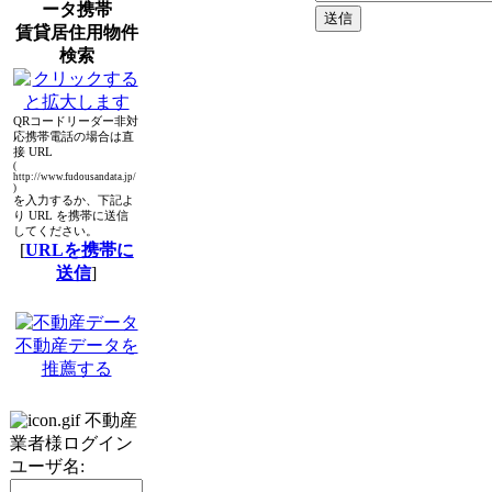
ータ携帯
賃貸居住用物件
検索
QRコードリーダー非対
応携帯電話の場合は直
接 URL
(
http://www.fudousandata.jp/
)
を入力するか、下記よ
り URL を携帯に送信
してください。
[
URLを携帯に
送信
]
不動産データを
推薦する
不動産
業者様ログイン
ユーザ名: