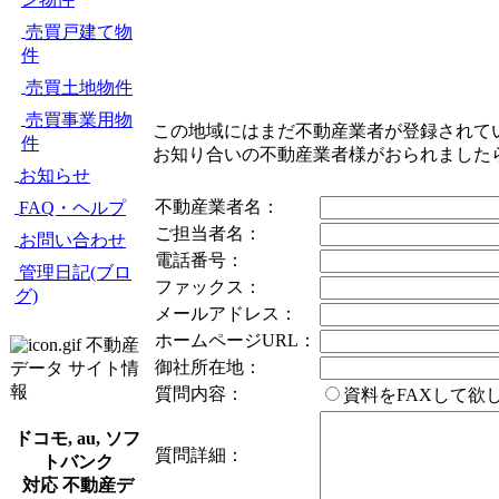
売買戸建て物
件
売買土地物件
売買事業用物
この地域にはまだ不動産業者が登録されて
件
お知り合いの不動産業者様がおられました
お知らせ
不動産業者名：
FAQ・ヘルプ
ご担当者名：
お問い合わせ
電話番号：
管理日記(ブロ
ファックス：
グ)
メールアドレス：
ホームページURL：
不動産
御社所在地：
データ サイト情
報
質問内容：
資料をFAXして
ドコモ, au, ソフ
質問詳細：
トバンク
対応 不動産デ