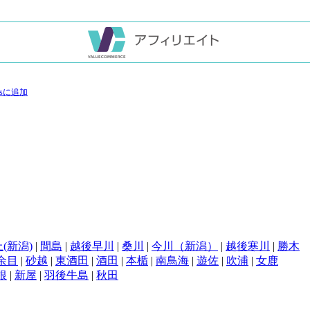
(新潟)
|
間島
|
越後早川
|
桑川
|
今川（新潟）
|
越後寒川
|
勝木
余目
|
砂越
|
東酒田
|
酒田
|
本楯
|
南鳥海
|
遊佐
|
吹浦
|
女鹿
根
|
新屋
|
羽後牛島
|
秋田