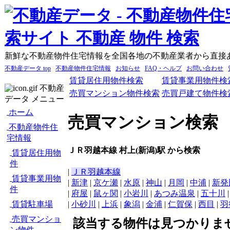
新鮮な不動産物件住宅情報を全国各地の不動産業者から直接
不動産データ top
不動産物件住宅情報
お知らせ
FAQ・ヘルプ
お問い合わせ
賃貸居住用物件検索
賃貸事業用物件検
不動産
売買マンション物件検索
売買戸建て物件検
データ メニュー
ホーム
売買マンション検索
不動産物件住
宅情報
ＪＲ羽越本線 村上(新潟)駅 から検索
賃貸居住用物
件
|
ＪＲ羽越本線
賃貸事業用物
|
新津
|
京ケ瀬
|
水原
|
神山
|
月岡
|
中浦
|
新発
件
|
府屋
|
鼠ヶ関
|
小岩川
|
あつみ温泉
|
五十川
賃貸駐車場
|
小砂川
|
上浜
|
象潟
|
金浦
|
仁賀保
|
西目
|
羽
売買マンショ
該当する物件は見つかりま
ン物件