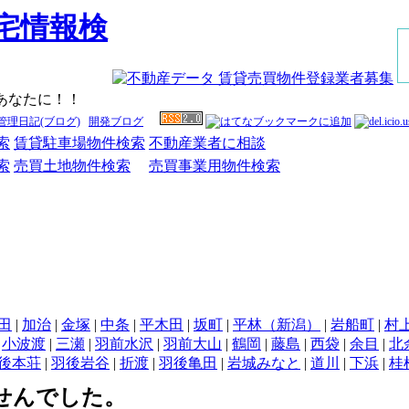
あなたに！！
管理日記(ブログ)
開発ブログ
索
賃貸駐車場物件検索
不動産業者に相談
索
売買土地物件検索
売買事業用物件検索
田
|
加治
|
金塚
|
中条
|
平木田
|
坂町
|
平林（新潟）
|
岩船町
|
村上
|
小波渡
|
三瀬
|
羽前水沢
|
羽前大山
|
鶴岡
|
藤島
|
西袋
|
余目
|
北
後本荘
|
羽後岩谷
|
折渡
|
羽後亀田
|
岩城みなと
|
道川
|
下浜
|
桂
せんでした。