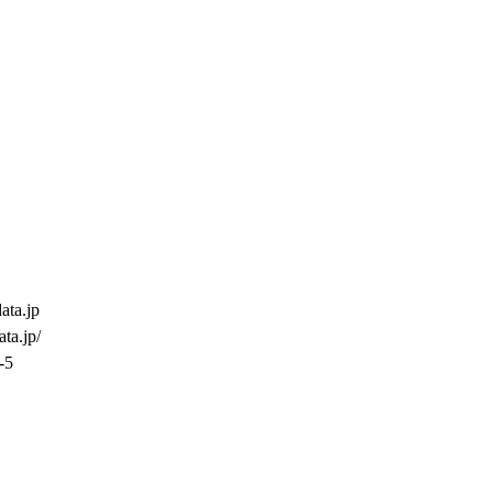
ta.jp
ta.jp/
-5