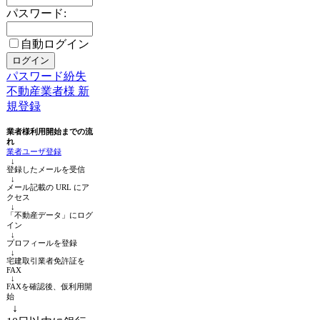
パスワード:
自動ログイン
パスワード紛失
不動産業者様 新
規登録
業者様利用開始までの流
れ
業者ユーザ登録
↓
登録したメールを受信
↓
メール記載の URL にア
クセス
↓
「不動産データ」にログ
イン
↓
プロフィールを登録
↓
宅建取引業者免許証を
FAX
↓
FAXを確認後、仮利用開
始
↓