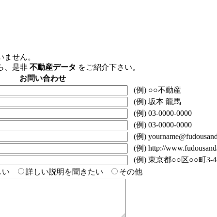
いません。
ら、是非
不動産データ
をご紹介下さい。
お問い合わせ
(例) ○○不動産
(例) 坂本 龍馬
(例) 03-0000-0000
(例) 03-0000-0000
(例) yourname@fudousanda
(例) http://www.fudousanda
(例) 東京都○○区○○町3-4
欲しい
詳しい説明を聞きたい
その他