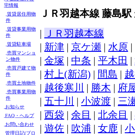
宅情報
ＪＲ羽越本線 藤島駅
賃貸居住用物
件
賃貸事業用物
|
ＪＲ羽越本線
件
|
新津
|
京ケ瀬
|
水原
|
賃貸駐車場
売買マンショ
|
金塚
|
中条
|
平木田
|
ン物件
売買戸建て物
|
村上(新潟)
|
間島
|
越
件
売買土地物件
|
越後寒川
|
勝木
|
府
売買事業用物
件
|
五十川
|
小波渡
|
三
お知らせ
|
西袋
|
余目
|
北余目
|
FAQ・ヘルプ
お問い合わせ
|
遊佐
|
吹浦
|
女鹿
|
小
管理日記(ブロ