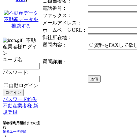
ご担当者名：
電話番号：
ファックス：
不動産データを
メールアドレス：
推薦する
ホームページURL：
御社所在地：
不動
質問内容：
資料をFAXして
産業者様ログイ
ン
ユーザ名:
質問詳細：
パスワード:
自動ログイン
パスワード紛失
不動産業者様 新
規登録
業者様利用開始までの流
れ
業者ユーザ登録
↓