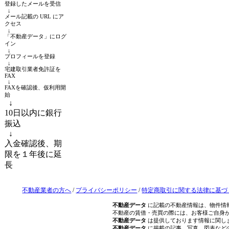
登録したメールを受信
↓
メール記載の URL にア
クセス
↓
「不動産データ」にログ
イン
↓
プロフィールを登録
↓
宅建取引業者免許証を
FAX
↓
FAXを確認後、仮利用開
始
↓
10日以内に銀行
振込
↓
入金確認後、期
限を１年後に延
長
不動産業者の方へ
/
プライバシーポリシー
/
特定商取引に関する法律に基づ
不動産データ
に記載の不動産情報は、物件情
不動産の賃借・売買の際には、お客様ご自身
不動産データ
は提供しております情報に関し
不動産データ
に掲載の記事、写真、図表など