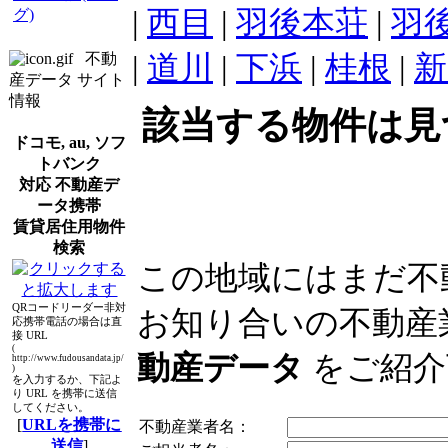
|
西目
|
羽後本荘
|
羽
グ)
|
道川
|
下浜
|
桂根
|
新
不動
産データ サイト
情報
該当する物件は見
ドコモ, au, ソフ
トバンク
対応 不動産デ
ータ携帯
賃貸居住用物件
検索
この地域にはまだ不
QRコードリーダー非対
お知り合いの不動産
応携帯電話の場合は直
接 URL
(
動産データ
をご紹介
http://www.fudousandata.jp/
)
を入力するか、下記よ
り URL を携帯に送信
してください。
[
URLを携帯に
不動産業者名：
送信
]