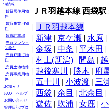
宅情報
ＪＲ羽越本線 西袋駅
賃貸居住用物
件
賃貸事業用物
|
ＪＲ羽越本線
件
|
新津
|
京ケ瀬
|
水原
|
賃貸駐車場
売買マンショ
|
金塚
|
中条
|
平木田
|
ン物件
売買戸建て物
|
村上(新潟)
|
間島
|
越
件
売買土地物件
|
越後寒川
|
勝木
|
府
売買事業用物
件
|
五十川
|
小波渡
|
三
お知らせ
|
西袋
|
余目
|
北余目
|
FAQ・ヘルプ
お問い合わせ
|
遊佐
|
吹浦
|
女鹿
|
小
管理日記(ブロ