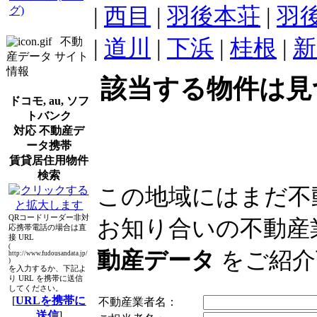
|
西目
|
羽後本荘
|
羽
グ)
|
道川
|
下浜
|
桂根
|
新
不動
産データ サイト
情報
該当する物件は見
ドコモ, au, ソフ
トバンク
対応 不動産デ
ータ携帯
賃貸居住用物件
検索
この地域にはまだ不
QRコードリーダー非対
お知り合いの不動産
応携帯電話の場合は直
接 URL
(
動産データ
をご紹介
http://www.fudousandata.jp/
)
を入力するか、下記よ
り URL を携帯に送信
してください。
[
URLを携帯に
不動産業者名：
送信
]