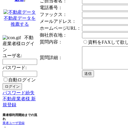
ご担当者名：
電話番号：
ファックス：
不動産データを
メールアドレス：
推薦する
ホームページURL：
御社所在地：
不動
質問内容：
資料をFAXして
産業者様ログイ
ン
ユーザ名:
質問詳細：
パスワード:
自動ログイン
パスワード紛失
不動産業者様 新
規登録
業者様利用開始までの流
れ
業者ユーザ登録
↓