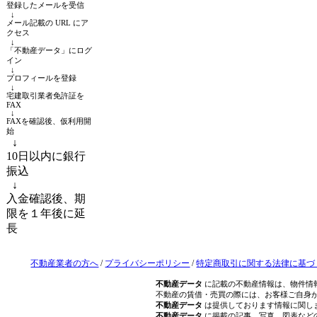
登録したメールを受信
↓
メール記載の URL にア
クセス
↓
「不動産データ」にログ
イン
↓
プロフィールを登録
↓
宅建取引業者免許証を
FAX
↓
FAXを確認後、仮利用開
始
↓
10日以内に銀行
振込
↓
入金確認後、期
限を１年後に延
長
不動産業者の方へ
/
プライバシーポリシー
/
特定商取引に関する法律に基づ
不動産データ
に記載の不動産情報は、物件情
不動産の賃借・売買の際には、お客様ご自身
不動産データ
は提供しております情報に関し
不動産データ
に掲載の記事、写真、図表など