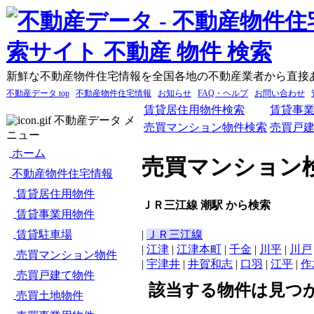
新鮮な不動産物件住宅情報を全国各地の不動産業者から直接
不動産データ top
不動産物件住宅情報
お知らせ
FAQ・ヘルプ
お問い合わせ
賃貸居住用物件検索
賃貸事
不動産データ メ
売買マンション物件検索
売買戸
ニュー
ホーム
売買マンション
不動産物件住宅情報
賃貸居住用物件
ＪＲ三江線 潮駅 から検索
賃貸事業用物件
賃貸駐車場
|
ＪＲ三江線
|
江津
|
江津本町
|
千金
|
川平
|
川戸
売買マンション物件
|
宇津井
|
井賀和志
|
口羽
|
江平
|
作
売買戸建て物件
該当する物件は見つ
売買土地物件