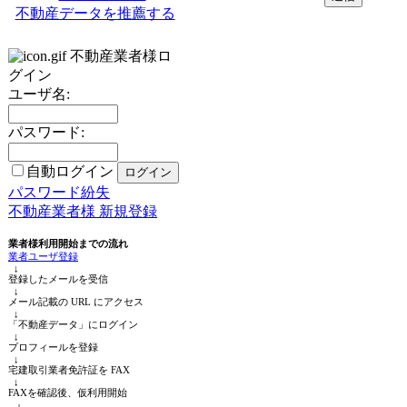
不動産データを推薦する
不動産業者様ロ
グイン
ユーザ名:
パスワード:
自動ログイン
パスワード紛失
不動産業者様 新規登録
業者様利用開始までの流れ
業者ユーザ登録
↓
登録したメールを受信
↓
メール記載の URL にアクセス
↓
「不動産データ」にログイン
↓
プロフィールを登録
↓
宅建取引業者免許証を FAX
↓
FAXを確認後、仮利用開始