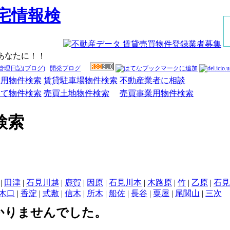
あなたに！！
管理日記(ブログ)
開発ブログ
業用物件検索
賃貸駐車場物件検索
不動産業者に相談
建て物件検索
売買土地物件検索
売買事業用物件検索
検索
|
田津
|
石見川越
|
鹿賀
|
因原
|
石見川本
|
木路原
|
竹
|
乙原
|
石見
木口
|
香淀
|
式敷
|
信木
|
所木
|
船佐
|
長谷
|
粟屋
|
尾関山
|
三次
かりませんでした。