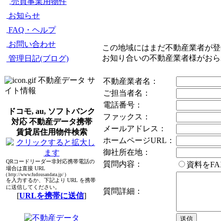
売買事業用物件
お知らせ
FAQ・ヘルプ
お問い合わせ
この地域にはまだ不動産業者が登
お知り合いの不動産業者様がお
管理日記(ブログ)
不動産データ サ
不動産業者名：
イト情報
ご担当者名：
電話番号：
ドコモ, au, ソフトバンク
ファックス：
対応 不動産データ携帯
メールアドレス：
賃貸居住用物件検索
ホームページURL：
御社所在地：
QRコードリーダー非対応携帯電話の
質問内容：
資料をF
場合は直接 URL
( http://www.fudousandata.jp/ )
を入力するか、下記より URL を携帯
に送信してください。
質問詳細：
[
URLを携帯に送信
]