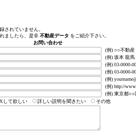
録されていません。
られましたら、是非
不動産データ
をご紹介下さい。
お問い合わせ
(例) ○○不動産
(例) 坂本 龍馬
(例) 03-0000-0
(例) 03-0000-0
(例) yourname@f
(例) http://www.
(例) 東京都○○区
AXして欲しい
詳しい説明を聞きたい
その他