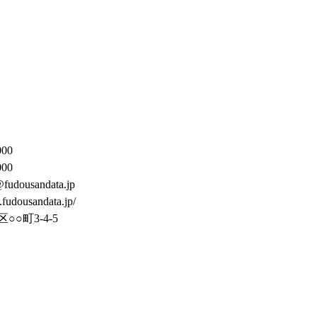
000
000
udousandata.jp
fudousandata.jp/
○○町3-4-5