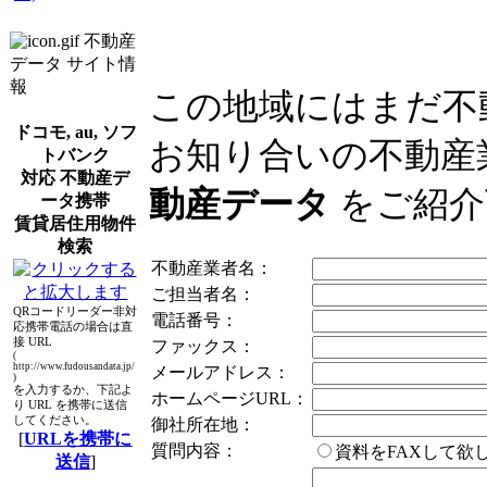
不動産
データ サイト情
報
この地域にはまだ不
ドコモ, au, ソフ
お知り合いの不動産
トバンク
対応 不動産デ
動産データ
をご紹介
ータ携帯
賃貸居住用物件
検索
不動産業者名：
ご担当者名：
QRコードリーダー非対
電話番号：
応携帯電話の場合は直
接 URL
ファックス：
(
http://www.fudousandata.jp/
メールアドレス：
)
を入力するか、下記よ
ホームページURL：
り URL を携帯に送信
してください。
御社所在地：
[
URLを携帯に
質問内容：
資料をFAXして
送信
]