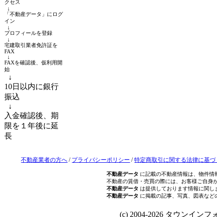
クセス
↓
「不動産データ」にログ
イン
↓
プロフィールを登録
↓
宅建取引業者免許証を
FAX
↓
FAXを確認後、仮利用開
始
↓
10日以内に銀行
振込
↓
入金確認後、期
限を１年後に延
長
不動産業者の方へ
/
プライバシーポリシー
/
特定商取引に関する法律に基づ
不動産データ
に記載の不動産情報は、物件情
不動産の賃借・売買の際には、お客様ご自身
不動産データ
は提供しております情報に関し
不動産データ
に掲載の記事、写真、図表など
(c) 2004-2026 タウンインフォ Al