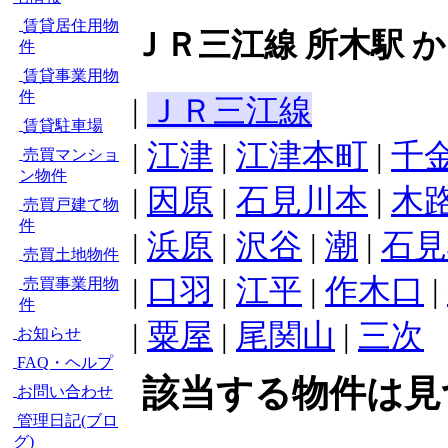
賃貸居住用物
ＪＲ三江線 所木駅 
件
賃貸事業用物
件
|
ＪＲ三江線
賃貸駐車場
|
江津
|
江津本町
|
千
売買マンショ
ン物件
|
因原
|
石見川本
|
木
売買戸建て物
件
|
浜原
|
沢谷
|
潮
|
石見
売買土地物件
|
口羽
|
江平
|
作木口
|
売買事業用物
件
|
粟屋
|
尾関山
|
三次
お知らせ
FAQ・ヘルプ
該当する物件は見
お問い合わせ
管理日記(ブロ
グ)