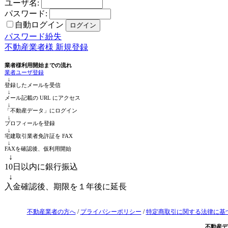
ユーザ名:
パスワード:
自動ログイン
パスワード紛失
不動産業者様 新規登録
業者様利用開始までの流れ
業者ユーザ登録
↓
登録したメールを受信
↓
メール記載の URL にアクセス
↓
「不動産データ」にログイン
↓
プロフィールを登録
↓
宅建取引業者免許証を FAX
↓
FAXを確認後、仮利用開始
↓
10日以内に銀行振込
↓
入金確認後、期限を１年後に延長
不動産業者の方へ
/
プライバシーポリシー
/
特定商取引に関する法律に基
不動産デ