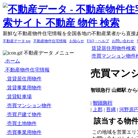
新鮮な不動産物件住宅情報を全国各地の不動産業者から直接
不動産データ top
不動産物件住宅情報
お知らせ
FAQ・ヘルプ
お問い合わせ
賃貸居住用物件検索
不動産データ メニュー
売買マンション物件
ホーム
不動産物件住宅情報
売買マン
賃貸居住用物件
賃貸事業用物件
智頭急行 山郷駅 か
賃貸駐車場
|
智頭急行
売買マンション物件
|
上郡
|
苔縄
|
河野原
売買戸建て物件
該当する物
売買土地物件
この地域を営業エリ
売買事業用物件