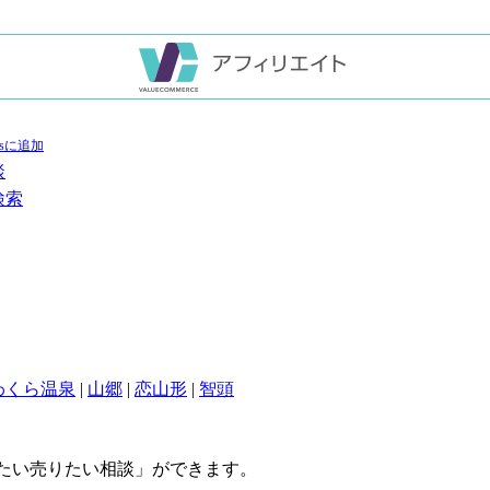
談
検索
わくら温泉
|
山郷
|
恋山形
|
智頭
たい売りたい相談」ができます。