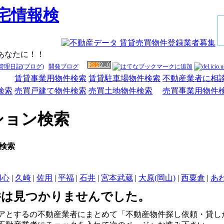
あなたに！！
管理日記(ブログ)
開発ブログ
賃貸事業用物件検索
賃貸駐車場物件検索
不動産業者に相
検索
売買戸建て物件検索
売買土地物件検索
売買事業用物件
ション検索
ら検索
円心
|
久崎
|
佐用
|
平福
|
石井
|
宮本武蔵
|
大原(岡山)
|
西粟倉
|
あ
件は見つかりませんでした。
アとするの不動産業者にまとめて「不動産物件探し依頼・貸し