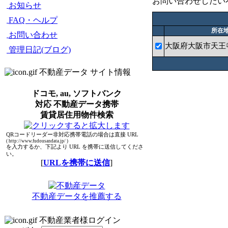
お問い合わせしたい
お知らせ
FAQ・ヘルプ
所在
お問い合わせ
大阪府大阪市天王
管理日記(ブログ)
不動産データ サイト情報
ドコモ, au, ソフトバンク
対応 不動産データ携帯
賃貸居住用物件検索
QRコードリーダー非対応携帯電話の場合は直接 URL
( http://www.fudousandata.jp/ )
を入力するか、下記より URL を携帯に送信してくださ
い。
[
URLを携帯に送信
]
不動産データを推薦する
不動産業者様ログイン