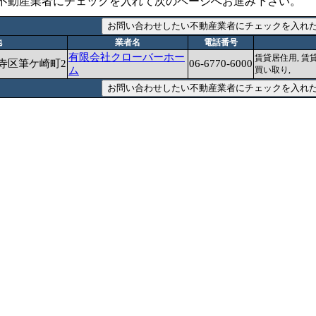
不動産業者にチェックを入れて次のページへお進み下さい。
地
業者名
電話番号
有限会社クローバーホー
賃貸居住用, 賃貸
寺区筆ケ崎町2
06-6770-6000
ム
買い取り,