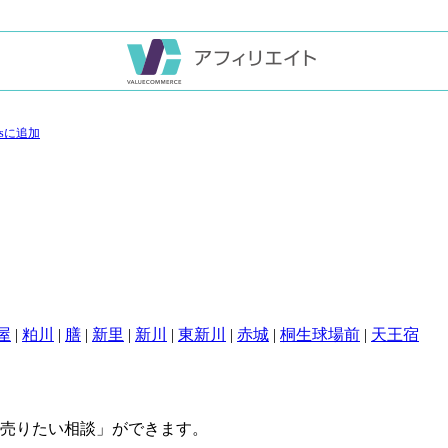
屋
|
粕川
|
膳
|
新里
|
新川
|
東新川
|
赤城
|
桐生球場前
|
天王宿
売りたい相談」ができます。