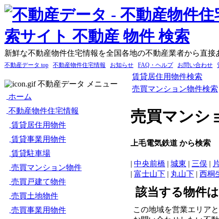
新鮮な不動産物件住宅情報を全国各地の不動産業者から直接
不動産データ top
不動産物件住宅情報
お知らせ
FAQ・ヘルプ
お問い合わせ
賃貸居住用物件検索
不動産データ メニュー
売買マンション物件検索
ホーム
不動産物件住宅情報
売買マンシ
賃貸居住用物件
賃貸事業用物件
上毛電気鉄道 から検索
賃貸駐車場
|
中央前橋
|
城東
|
三俣
|
売買マンション物件
|
富士山下
|
丸山下
|
西桐
売買戸建て物件
該当する物件
売買土地物件
この地域を営業エリアと
売買事業用物件