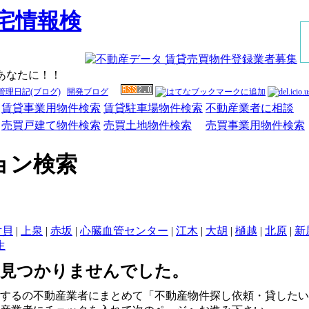
あなたに！！
管理日記(ブログ)
開発ブログ
賃貸事業用物件検索
賃貸駐車場物件検索
不動産業者に相談
売買戸建て物件検索
売買土地物件検索
売買事業用物件検索
ョン検索
片貝
|
上泉
|
赤坂
|
心臓血管センター
|
江木
|
大胡
|
樋越
|
北原
|
新
生
は見つかりませんでした。
するの不動産業者にまとめて「不動産物件探し依頼・貸したい