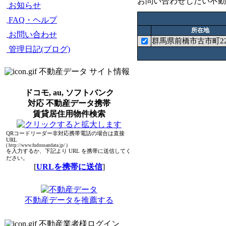
お問い合わせしたい不動
お知らせ
FAQ・ヘルプ
所在地
お問い合わせ
群馬県前橋市古市町22
管理日記(ブログ)
不動産データ サイト情報
ドコモ, au, ソフトバンク
対応 不動産データ携帯
賃貸居住用物件検索
QRコードリーダー非対応携帯電話の場合は直接
URL
( http://www.fudousandata.jp/ )
を入力するか、下記より URL を携帯に送信してく
ださい。
[
URLを携帯に送信
]
不動産データを推薦する
不動産業者様ログイン