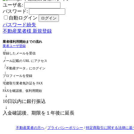
ユーザ名:
パスワード:
自動ログイン
パスワード紛失
不動産業者様 新規登録
業者様利用開始までの流れ
業者ユーザ登録
↓
登録したメールを受信
↓
メール記載の URL にアクセス
↓
「不動産データ」にログイン
↓
プロフィールを登録
↓
宅建取引業者免許証を FAX
↓
FAXを確認後、仮利用開始
↓
10日以内に銀行振込
↓
入金確認後、期限を１年後に延長
不動産業者の方へ
/
プライバシーポリシー
/
特定商取引に関する法律に基