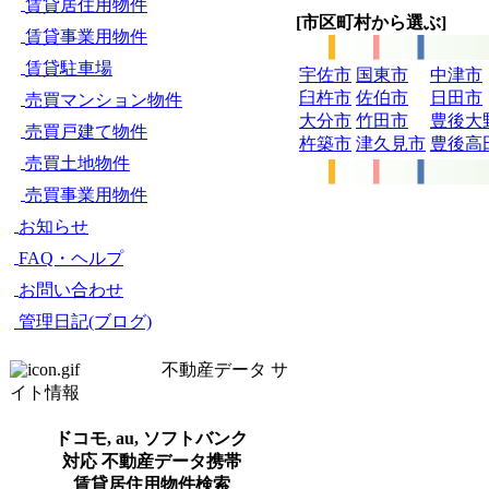
賃貸居住用物件
[市区町村から選ぶ]
賃貸事業用物件
賃貸駐車場
宇佐市
国東市
中津市
臼杵市
佐伯市
日田市
売買マンション物件
大分市
竹田市
豊後大
売買戸建て物件
杵築市
津久見市
豊後高
売買土地物件
売買事業用物件
お知らせ
FAQ・ヘルプ
お問い合わせ
管理日記(ブログ)
不動産データ サ
イト情報
ドコモ, au, ソフトバンク
対応 不動産データ携帯
賃貸居住用物件検索