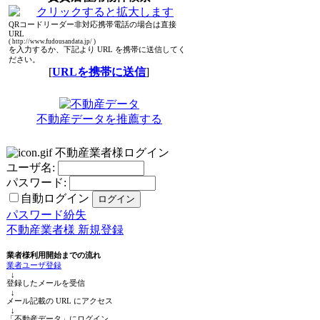
QRコードリーダー非対応携帯電話の場合は直接
URL
( http://www.fudousandata.jp/ )
を入力するか、下記より URL を携帯に送信してく
ださい。
[
URLを携帯に送信
]
不動産データを推薦する
不動産業者様ログイン
ユーザ名:
パスワード:
自動ログイン
パスワード紛失
不動産業者様 新規登録
業者様利用開始までの流れ
業者ユーザ登録
↓
登録したメールを受信
↓
メール記載の URL にアクセス
↓
「不動産データ」にログイン