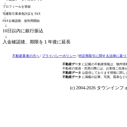
↓
プロフィールを登録
↓
宅建取引業者免許証を FAX
↓
FAXを確認後、仮利用開始
↓
10日以内に銀行振込
↓
入金確認後、期限を１年後に延長
不動産業者の方へ
/
プライバシーポリシー
/
特定商取引に関する法律に基づ
不動産データ
に記載の不動産情報は、物件情
不動産の賃借・売買の際には、お客様ご自身
不動産データ
は提供しております情報に関し
不動産データ
に掲載の記事、写真、図表など
(c) 2004-2026 タウンインフォ Al