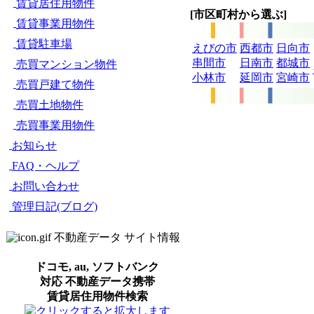
賃貸居住用物件
[市区町村から選ぶ]
賃貸事業用物件
賃貸駐車場
えびの市
西都市
日向市
串間市
日南市
都城市
売買マンション物件
小林市
延岡市
宮崎市
売買戸建て物件
売買土地物件
売買事業用物件
お知らせ
FAQ・ヘルプ
お問い合わせ
管理日記(ブログ)
不動産データ サイト情報
ドコモ, au, ソフトバンク
対応 不動産データ携帯
賃貸居住用物件検索