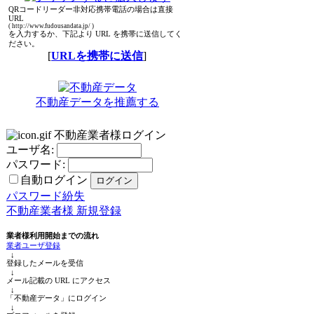
QRコードリーダー非対応携帯電話の場合は直接
URL
( http://www.fudousandata.jp/ )
を入力するか、下記より URL を携帯に送信してく
ださい。
[
URLを携帯に送信
]
不動産データを推薦する
不動産業者様ログイン
ユーザ名:
パスワード:
自動ログイン
パスワード紛失
不動産業者様 新規登録
業者様利用開始までの流れ
業者ユーザ登録
↓
登録したメールを受信
↓
メール記載の URL にアクセス
↓
「不動産データ」にログイン
↓