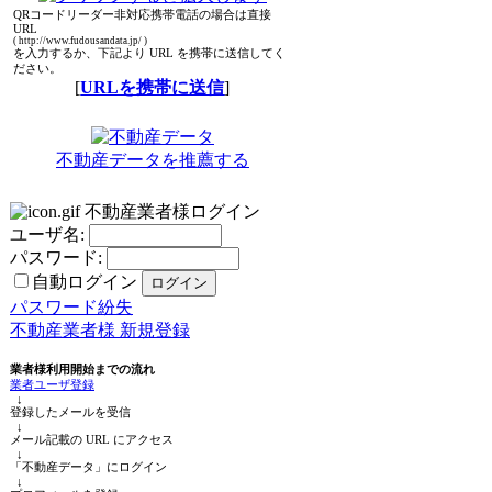
QRコードリーダー非対応携帯電話の場合は直接
URL
( http://www.fudousandata.jp/ )
を入力するか、下記より URL を携帯に送信してく
ださい。
[
URLを携帯に送信
]
不動産データを推薦する
不動産業者様ログイン
ユーザ名:
パスワード:
自動ログイン
パスワード紛失
不動産業者様 新規登録
業者様利用開始までの流れ
業者ユーザ登録
↓
登録したメールを受信
↓
メール記載の URL にアクセス
↓
「不動産データ」にログイン
↓