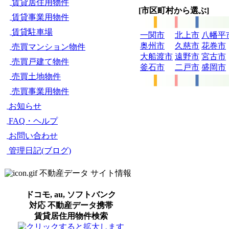
賃貸居住用物件
[市区町村から選ぶ]
賃貸事業用物件
賃貸駐車場
一関市
北上市
八幡平
奥州市
久慈市
花巻市
売買マンション物件
大船渡市
遠野市
宮古市
売買戸建て物件
釜石市
二戸市
盛岡市
売買土地物件
売買事業用物件
お知らせ
FAQ・ヘルプ
お問い合わせ
管理日記(ブログ)
不動産データ サイト情報
ドコモ, au, ソフトバンク
対応 不動産データ携帯
賃貸居住用物件検索